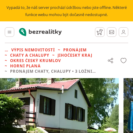
Vypadá to, že náš server prochází údržbou nebo jste offline. Některé
funkce webu mohou být dočasně nedostupné.
Bezrealitky
Hlavní menu
Hlídací pes
Zprávy
VÝPIS NEMOVITOSTÍ
PRONÁJEM
CHATY A CHALUPY
JIHOČESKÝ KRAJ
OKRES ČESKÝ KRUMLOV
HORNÍ PLANÁ
PRONÁJEM CHATY, CHALUPY
• 3 LOŽNICE BEZ REALITKY