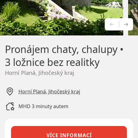
PŘEDCH
NÁS
Pronájem chaty, chalupy
•
3 ložnice bez realitky
Horní Planá, Jihočeský kraj
Horní Planá, Jihočeský kraj
MHD 3 minuty autem
VÍCE INFORMACÍ