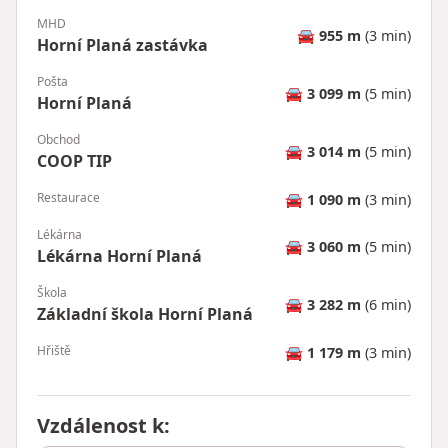
MHD
🚘
955 m
(3 min)
Horní Planá zastávka
Pošta
🚘
3 099 m
(5 min)
Horní Planá
Obchod
🚘
3 014 m
(5 min)
COOP TIP
Restaurace
🚘
1 090 m
(3 min)
Lékárna
🚘
3 060 m
(5 min)
Lékárna Horní Planá
Škola
🚘
3 282 m
(6 min)
Základní škola Horní Planá
Hřiště
🚘
1 179 m
(3 min)
Vzdálenost k
: