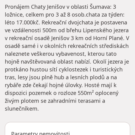
Pronájem Chaty Jenišov v oblasti Šumava: 3
ložnice, celkem pro 3 až 8 osob.chata za týden:
léto 17.000kč. Rekreační dvojchata je postavena
ve vzdálenosti 500m od břehu Lipenského jezera
v rekreační osadě Jenišov 3 km od Horní Plané. V
osadě samé i v okolních rekreačních střediskách
naleznete veškerou vybavenost, kterou tato
hojně navštěvovaná oblast nabízí. Okolí jezera je
protkáno hustou sítí cyklostezek i turistických
tras, lesy jsou plně hub a lesních plodů a na
rybáře zde čekají hojné úlovky. Hosté mají k
dispozici pozemek o rozloze 550m² oplocený
živým plotem se zahradními terasami a
slunečníkem.
Parametry nemovitosti