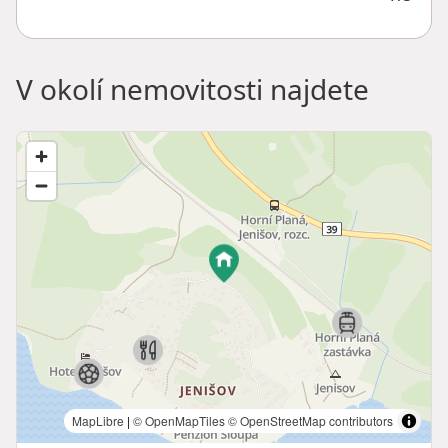
V okolí nemovitosti najdete
MapLibre
|
© OpenMapTiles
© OpenStreetMap contributors