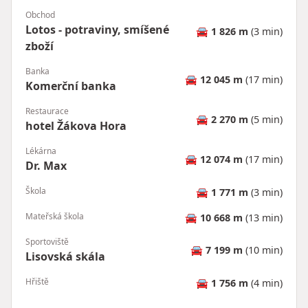
Obchod
Lotos - potraviny, smíšené
🚘
1 826 m
(3 min)
zboží
Banka
🚘
12 045 m
(17 min)
Komerční banka
Restaurace
🚘
2 270 m
(5 min)
hotel Žákova Hora
Lékárna
🚘
12 074 m
(17 min)
Dr. Max
Škola
🚘
1 771 m
(3 min)
Mateřská škola
🚘
10 668 m
(13 min)
Sportoviště
🚘
7 199 m
(10 min)
Lisovská skála
Hřiště
🚘
1 756 m
(4 min)