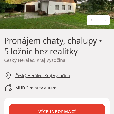
PŘEDCH
NÁS
Pronájem chaty, chalupy
•
5 ložnic bez realitky
Český Herálec, Kraj Vysočina
Český Herálec, Kraj Vysočina
MHD 2 minuty autem
VÍCE INFORMACÍ