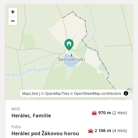
MapLibre
|
© OpenMapTiles
© OpenStreetMap contributors
MHD
🚘
970 m
(2 min)
Herálec, Familie
Pošta
🚘
2 106 m
(4 min)
Herálec pod Žákovou horou