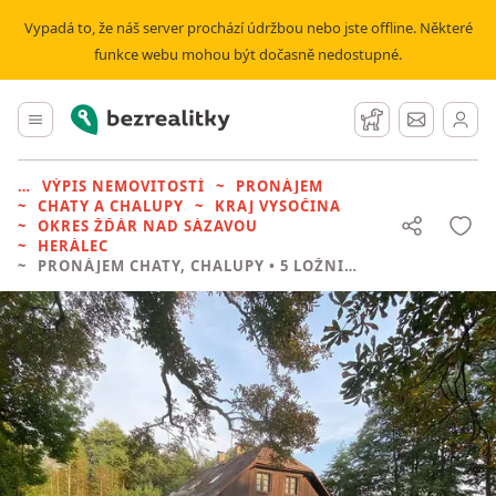
Vypadá to, že náš server prochází údržbou nebo jste offline. Některé
funkce webu mohou být dočasně nedostupné.
Bezrealitky
Hlavní menu
Hlídací pes
Zprávy
VÝPIS NEMOVITOSTÍ
PRONÁJEM
CHATY A CHALUPY
KRAJ VYSOČINA
OKRES ŽĎÁR NAD SÁZAVOU
HERÁLEC
PRONÁJEM CHATY, CHALUPY
• 5 LOŽNIC BEZ REALITKY