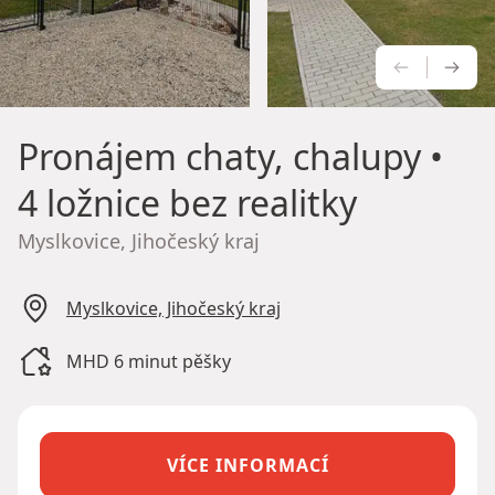
PŘEDCH
NÁS
Pronájem chaty, chalupy
•
4 ložnice bez realitky
Myslkovice, Jihočeský kraj
Myslkovice, Jihočeský kraj
MHD 6 minut pěšky
VÍCE INFORMACÍ