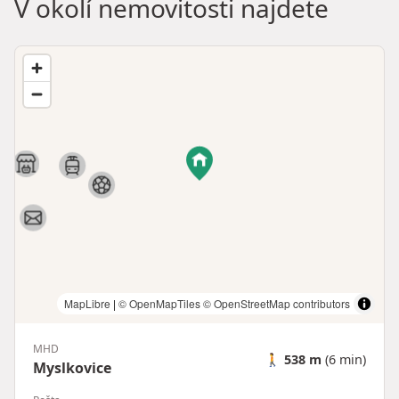
V okolí nemovitosti najdete
MapLibre
|
© OpenMapTiles
© OpenStreetMap contributors
MHD
🚶
538 m
(6 min)
Myslkovice