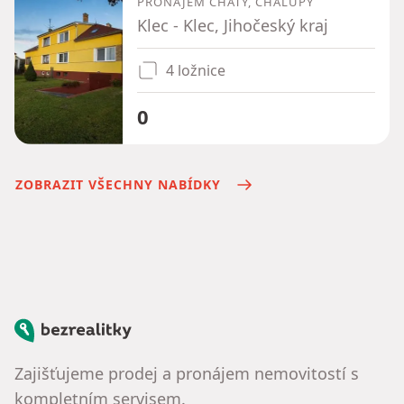
PRONÁJEM CHATY, CHALUPY
Klec - Klec, Jihočeský kraj
4 ložnice
0
ZOBRAZIT VŠECHNY NABÍDKY
Bezrealitky
Zajišťujeme prodej a pronájem nemovitostí s
kompletním servisem.