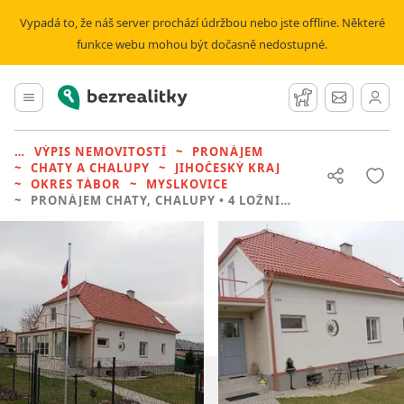
Vypadá to, že náš server prochází údržbou nebo jste offline. Některé
funkce webu mohou být dočasně nedostupné.
Bezrealitky
Hlavní menu
Hlídací pes
Zprávy
VÝPIS NEMOVITOSTÍ
PRONÁJEM
CHATY A CHALUPY
JIHOČESKÝ KRAJ
OKRES TÁBOR
MYSLKOVICE
PRONÁJEM CHATY, CHALUPY
• 4 LOŽNICE BEZ REALITKY