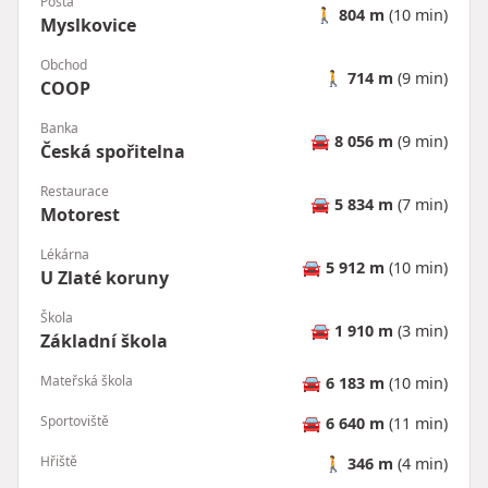
Pošta
🚶
804 m
(10 min)
Myslkovice
Obchod
🚶
714 m
(9 min)
COOP
Banka
🚘
8 056 m
(9 min)
Česká spořitelna
Restaurace
🚘
5 834 m
(7 min)
Motorest
Lékárna
🚘
5 912 m
(10 min)
U Zlaté koruny
Škola
🚘
1 910 m
(3 min)
Základní škola
Mateřská škola
🚘
6 183 m
(10 min)
Sportoviště
🚘
6 640 m
(11 min)
Hřiště
🚶
346 m
(4 min)