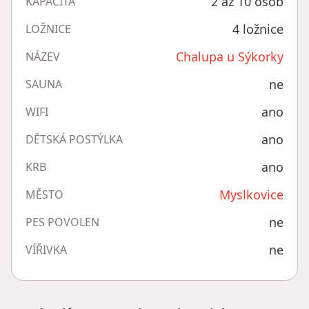
2 až 10 osob
KAPACITA
4 ložnice
LOŽNICE
Chalupa u Sýkorky
NÁZEV
ne
SAUNA
ano
WIFI
ano
DĚTSKÁ POSTÝLKA
ano
KRB
Myslkovice
MĚSTO
ne
PES POVOLEN
ne
VÍŘIVKA