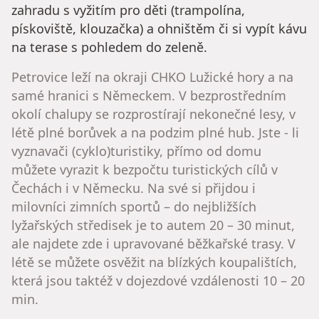
zahradu s vyžitím pro děti (trampolína,
pískoviště, klouzačka) a ohništěm či si vypít kávu
na terase s pohledem do zeleně.
Petrovice leží na okraji CHKO Lužické hory a na
samé hranici s Německem. V bezprostředním
okolí chalupy se rozprostírají nekonečné lesy, v
létě plné borůvek a na podzim plné hub. Jste - li
vyznavači (cyklo)turistiky, přímo od domu
můžete vyrazit k bezpočtu turistických cílů v
Čechách i v Německu. Na své si přijdou i
milovníci zimních sportů – do nejbližších
lyžařských středisek je to autem 20 – 30 minut,
ale najdete zde i upravované běžkařské trasy. V
létě se můžete osvěžit na blízkých koupalištích,
která jsou taktéž v dojezdové vzdálenosti 10 – 20
min.