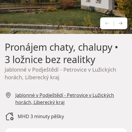
PŘEDCH
NÁS
Pronájem chaty, chalupy
•
3 ložnice bez realitky
Jablonné v Podještědí - Petrovice v Lužických
horách, Liberecký kraj
Jablonné v Podještědí - Petrovice v Lužických
horách, Liberecký kraj
MHD 3 minuty pěšky