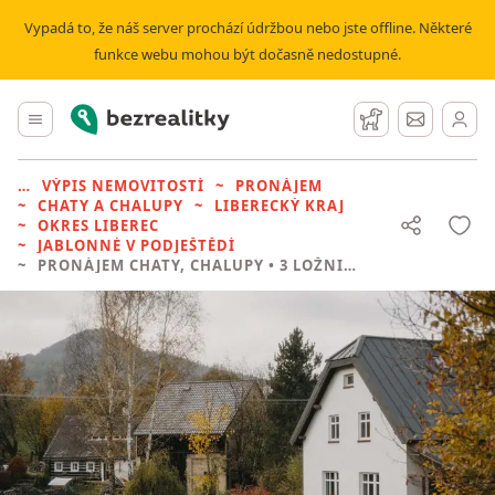
Vypadá to, že náš server prochází údržbou nebo jste offline. Některé
funkce webu mohou být dočasně nedostupné.
Bezrealitky
Hlavní menu
Hlídací pes
Zprávy
VÝPIS NEMOVITOSTÍ
PRONÁJEM
CHATY A CHALUPY
LIBERECKÝ KRAJ
OKRES LIBEREC
JABLONNÉ V PODJEŠTĚDÍ
PRONÁJEM CHATY, CHALUPY
• 3 LOŽNICE BEZ REALITKY