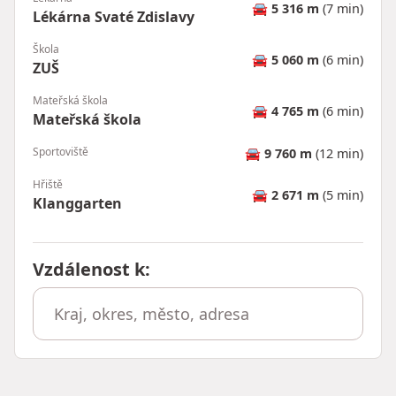
🚘
5 316 m
(7 min)
Lékárna Svaté Zdislavy
Škola
🚘
5 060 m
(6 min)
ZUŠ
Mateřská škola
🚘
4 765 m
(6 min)
Mateřská škola
Sportoviště
🚘
9 760 m
(12 min)
Hřiště
🚘
2 671 m
(5 min)
Klanggarten
Vzdálenost k
: