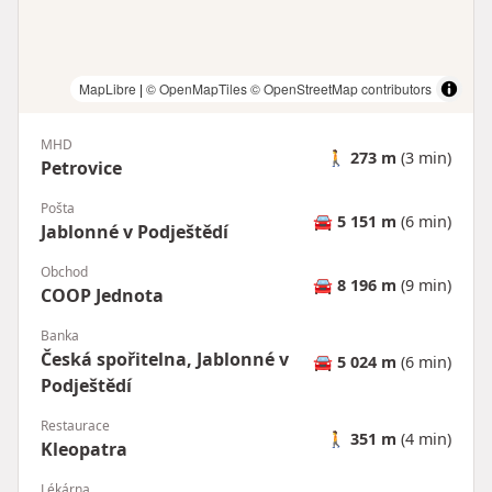
MapLibre
|
© OpenMapTiles
© OpenStreetMap contributors
MHD
🚶
273 m
(3 min)
Petrovice
Pošta
🚘
5 151 m
(6 min)
Jablonné v Podještědí
Obchod
🚘
8 196 m
(9 min)
COOP Jednota
Banka
Česká spořitelna, Jablonné v
🚘
5 024 m
(6 min)
Podještědí
Restaurace
🚶
351 m
(4 min)
Kleopatra
Lékárna