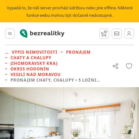
Vypadá to, že náš server prochází údržbou nebo jste offline. Některé
funkce webu mohou být dočasně nedostupné.
Bezrealitky
Hlavní menu
Hlídací pes
Zprávy
VÝPIS NEMOVITOSTÍ
PRONÁJEM
CHATY A CHALUPY
JIHOMORAVSKÝ KRAJ
OKRES HODONÍN
VESELÍ NAD MORAVOU
PRONÁJEM CHATY, CHALUPY
• 5 LOŽNIC BEZ REALITKY