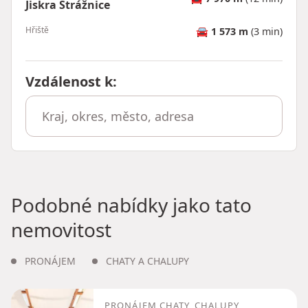
Jiskra Strážnice
Hřiště
🚘
1 573 m
(3 min)
Vzdálenost k
:
Podobné nabídky jako tato
nemovitost
PRONÁJEM
CHATY A CHALUPY
PRONÁJEM CHATY, CHALUPY