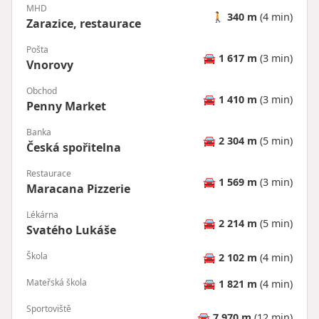
MHD
🚶
340 m
(4 min)
Zarazice, restaurace
Pošta
🚘
1 617 m
(3 min)
Vnorovy
Obchod
🚘
1 410 m
(3 min)
Penny Market
Banka
🚘
2 304 m
(5 min)
Česká spořitelna
Restaurace
🚘
1 569 m
(3 min)
Maracana Pizzerie
Lékárna
🚘
2 214 m
(5 min)
Svatého Lukáše
Škola
🚘
2 102 m
(4 min)
Mateřská škola
🚘
1 821 m
(4 min)
Sportoviště
🚘
7 970 m
(12 min)