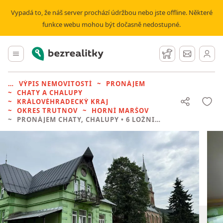
Vypadá to, že náš server prochází údržbou nebo jste offline. Některé
funkce webu mohou být dočasně nedostupné.
Bezrealitky
Hlavní menu
Hlídací pes
Zprávy
VÝPIS NEMOVITOSTÍ
PRONÁJEM
CHATY A CHALUPY
KRÁLOVÉHRADECKÝ KRAJ
OKRES TRUTNOV
HORNÍ MARŠOV
PRONÁJEM CHATY, CHALUPY
• 6 LOŽNIC BEZ REALITKY