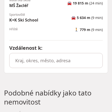
Mateřská škola
🚘
19 815 m
(24 min)
MŠ Žacléř
Sportoviště
🚘
5 634 m
(9 min)
K+K Ski School
Hřiště
🚶
779 m
(9 min)
Vzdálenost k
:
Podobné nabídky jako tato
nemovitost