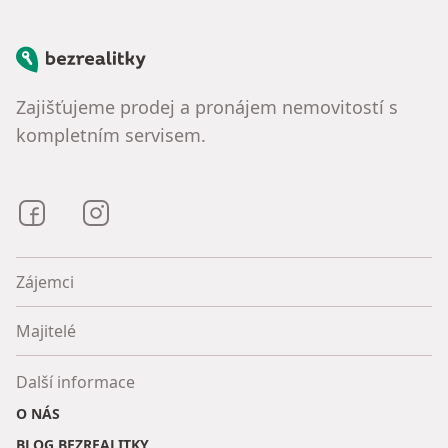
Bezrealitky
Zajišťujeme prodej a pronájem nemovitostí s
kompletním servisem.
Bezrealitky na Facebooku
Bezrealitky na Instagramu
Zájemci
Majitelé
Další informace
O NÁS
BLOG BEZREALITKY