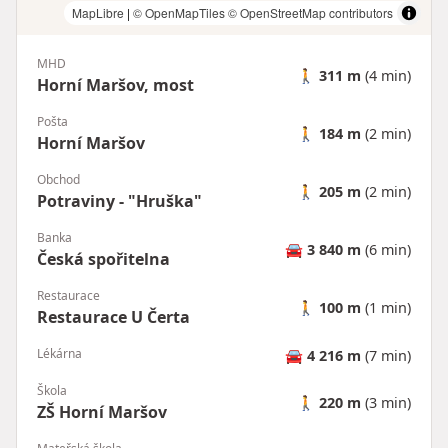
MapLibre
|
© OpenMapTiles
© OpenStreetMap contributors
MHD
🚶
311 m
(4 min)
Horní Maršov, most
Pošta
🚶
184 m
(2 min)
Horní Maršov
Obchod
🚶
205 m
(2 min)
Potraviny - "Hruška"
Banka
🚘
3 840 m
(6 min)
Česká spořitelna
Restaurace
🚶
100 m
(1 min)
Restaurace U Čerta
Lékárna
🚘
4 216 m
(7 min)
Škola
🚶
220 m
(3 min)
ZŠ Horní Maršov