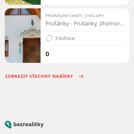
PRONÁJEM CHATY, CHALUPY
Prušánky - Prušánky, Jihomoravský kraj
3 ložnice
0
ZOBRAZIT VŠECHNY NABÍDKY
Bezrealitky