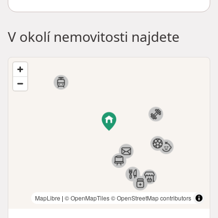
V okolí nemovitosti najdete
MapLibre
|
© OpenMapTiles
© OpenStreetMap contributors