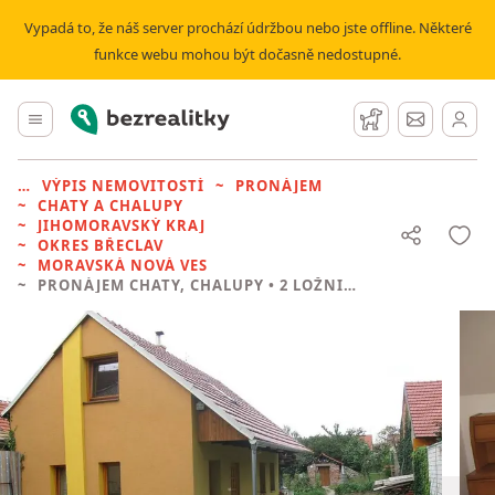
Vypadá to, že náš server prochází údržbou nebo jste offline. Některé
funkce webu mohou být dočasně nedostupné.
Bezrealitky
Hlavní menu
Hlídací pes
Zprávy
VÝPIS NEMOVITOSTÍ
PRONÁJEM
CHATY A CHALUPY
JIHOMORAVSKÝ KRAJ
OKRES BŘECLAV
MORAVSKÁ NOVÁ VES
PRONÁJEM CHATY, CHALUPY
• 2 LOŽNICE BEZ REALITKY