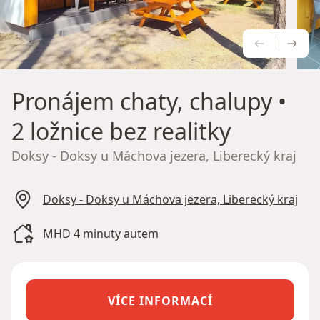
PŘEDCH
NÁS
Pronájem chaty, chalupy
•
2 ložnice bez realitky
Doksy - Doksy u Máchova jezera, Liberecký kraj
Doksy - Doksy u Máchova jezera, Liberecký kraj
MHD 4 minuty autem
VÍCE INFORMACÍ