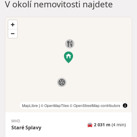
V okolí nemovitosti najdete
MapLibre
|
© OpenMapTiles
© OpenStreetMap contributors
MHD
🚘
2 031 m
(4 min)
Staré Splavy