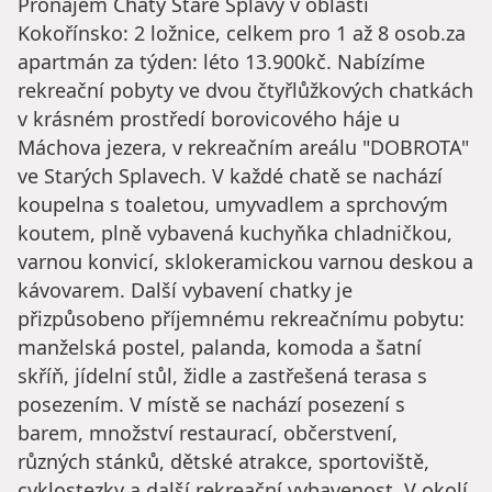
Pronájem Chaty Staré Splavy v oblasti
Kokořínsko: 2 ložnice, celkem pro 1 až 8 osob.za
apartmán za týden: léto 13.900kč. Nabízíme
rekreační pobyty ve dvou čtyřlůžkových chatkách
v krásném prostředí borovicového háje u
Máchova jezera, v rekreačním areálu "DOBROTA"
ve Starých Splavech. V každé chatě se nachází
koupelna s toaletou, umyvadlem a sprchovým
koutem, plně vybavená kuchyňka chladničkou,
varnou konvicí, sklokeramickou varnou deskou a
kávovarem. Další vybavení chatky je
přizpůsobeno příjemnému rekreačnímu pobytu:
manželská postel, palanda, komoda a šatní
skříň, jídelní stůl, židle a zastřešená terasa s
posezením. V místě se nachází posezení s
barem, množství restaurací, občerstvení,
různých stánků, dětské atrakce, sportoviště,
cyklostezky a další rekreační vybavenost. V okolí