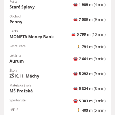
Pošta
🚘
1 909 m
(4 min)
Staré Splavy
Obchod
🚘
7 589 m
(9 min)
Penny
Banka
🚘
5 799 m
(10 min)
MONETA Money Bank
Restaurace
🚶
791 m
(9 min)
Lékárna
🚘
7 661 m
(9 min)
Aurum
Škola
🚘
5 292 m
(9 min)
ZŠ K. H. Máchy
Mateřská škola
🚘
5 324 m
(8 min)
MŠ Pražská
Sportoviště
🚘
5 303 m
(9 min)
Hřiště
🚶
403 m
(5 min)