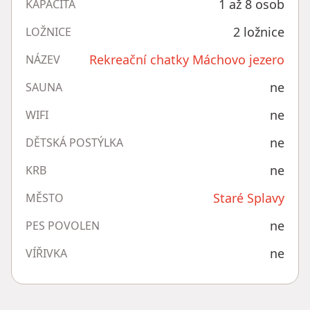
1 až 8 osob
KAPACITA
2 ložnice
LOŽNICE
Rekreační chatky Máchovo jezero
NÁZEV
ne
SAUNA
ne
WIFI
ne
DĚTSKÁ POSTÝLKA
ne
KRB
Staré Splavy
MĚSTO
ne
PES POVOLEN
ne
VÍŘIVKA