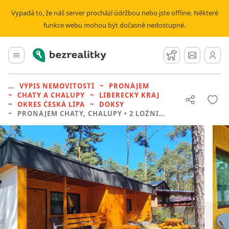
Vypadá to, že náš server prochází údržbou nebo jste offline. Některé
funkce webu mohou být dočasně nedostupné.
Bezrealitky
Hlavní menu
Hlídací pes
Zprávy
VÝPIS NEMOVITOSTÍ
PRONÁJEM
CHATY A CHALUPY
LIBERECKÝ KRAJ
OKRES ČESKÁ LÍPA
DOKSY
PRONÁJEM CHATY, CHALUPY
• 2 LOŽNICE BEZ REALITKY