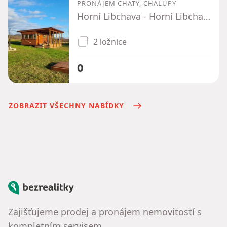
PRONÁJEM CHATY, CHALUPY
Horní Libchava - Horní Libchava, Liberecký kraj
2 ložnice
0
ZOBRAZIT VŠECHNY NABÍDKY
Bezrealitky
Zajišťujeme prodej a pronájem nemovitostí s
kompletním servisem.