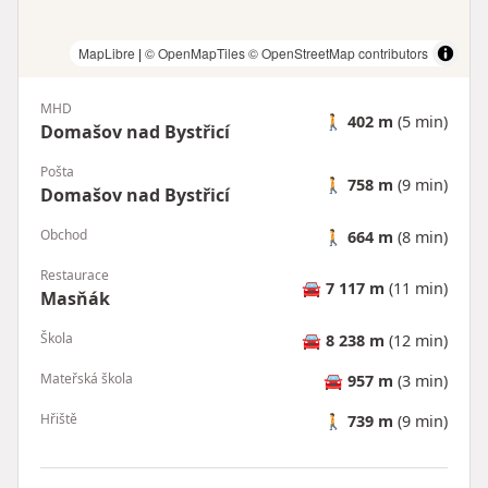
MapLibre
|
© OpenMapTiles
© OpenStreetMap contributors
MHD
🚶
402 m
(5 min)
Domašov nad Bystřicí
Pošta
🚶
758 m
(9 min)
Domašov nad Bystřicí
Obchod
🚶
664 m
(8 min)
Restaurace
🚘
7 117 m
(11 min)
Masňák
Škola
🚘
8 238 m
(12 min)
Mateřská škola
🚘
957 m
(3 min)
Hřiště
🚶
739 m
(9 min)