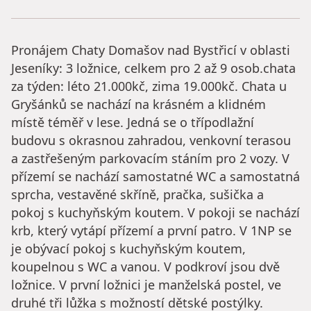
Pronájem Chaty Domašov nad Bystřicí v oblasti
Jeseníky: 3 ložnice, celkem pro 2 až 9 osob.chata
za týden: léto 21.000kč, zima 19.000kč. Chata u
Gryšánků se nachází na krásném a klidném
místě téměř v lese. Jedná se o třípodlažní
budovu s okrasnou zahradou, venkovní terasou
a zastřešeným parkovacím stáním pro 2 vozy. V
přízemí se nachází samostatné WC a samostatná
sprcha, vestavěné skříně, pračka, sušička a
pokoj s kuchyňským koutem. V pokoji se nachází
krb, který vytápí přízemí a první patro. V 1NP se
je obývací pokoj s kuchyňským koutem,
koupelnou s WC a vanou. V podkroví jsou dvě
ložnice. V první ložnici je manželská postel, ve
druhé tři lůžka s možností dětské postýlky.