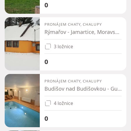
0
PRONÁJEM CHATY, CHALUPY
Rýmařov - Jamartice, Moravskoslezský kraj
3 ložnice
0
PRONÁJEM CHATY, CHALUPY
Budišov nad Budišovkou - Guntramovice, Moravskoslezský kraj
4 ložnice
0