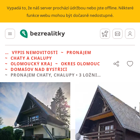
Vypadá to, že náš server prochází údržbou nebo jste offline. Některé
funkce webu mohou být dočasně nedostupné.
Bezrealitky
Hlavní menu
Hlídací pes
Zprávy
VÝPIS NEMOVITOSTÍ
PRONÁJEM
CHATY A CHALUPY
OLOMOUCKÝ KRAJ
OKRES OLOMOUC
DOMAŠOV NAD BYSTŘICÍ
PRONÁJEM CHATY, CHALUPY
• 3 LOŽNICE BEZ REALITKY