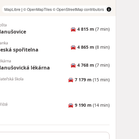
MapLibre
|
© OpenMapTiles
© OpenStreetMap contributors
ošta
🚘
4 815 m
(7 min)
Hanušovice
anka
🚘
4 865 m
(8 min)
eská spořitelna
ékárna
🚘
4 768 m
(7 min)
anušovická lékárna
ateřská škola
🚘
7 179 m
(15 min)
řiště
🚘
9 190 m
(14 min)