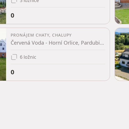
3 ložnice
0
PRONÁJEM CHATY, CHALUPY
Červená Voda - Horní Orlice, Pardubický kraj
6 ložnic
0