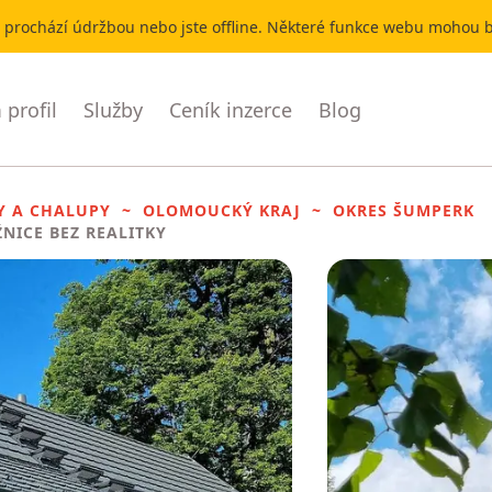
r prochází údržbou nebo jste offline. Některé funkce webu mohou
profil
Služby
Ceník inzerce
Blog
Y A CHALUPY
OLOMOUCKÝ KRAJ
OKRES ŠUMPERK
ŽNICE BEZ REALITKY