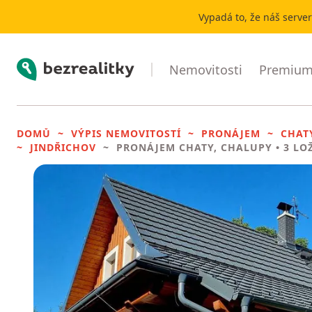
Vypadá to, že náš serve
Bezrealitky
Nemovitosti
Premium 
DOMŮ
VÝPIS NEMOVITOSTÍ
PRONÁJEM
CHAT
JINDŘICHOV
PRONÁJEM CHATY, CHALUPY
• 3 LO