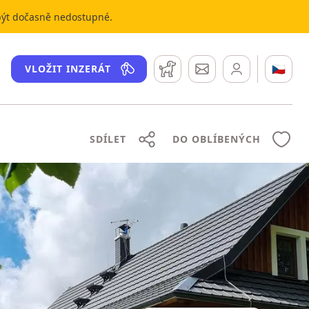
 být dočasně nedostupné.
Hlídací pes
Zprávy
🇨🇿
VLOŽIT INZERÁT
SDÍLET
DO OBLÍBENÝCH