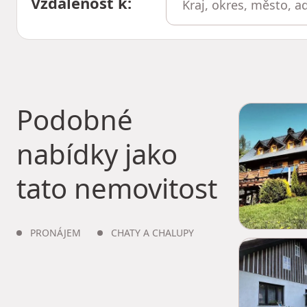
Vzdálenost k
:
Podobné
nabídky jako
tato nemovitost
PRONÁJEM
CHATY A CHALUPY