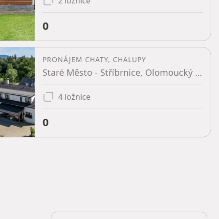
2 ložnice
0
PRONÁJEM CHATY, CHALUPY
Staré Město - Stříbrnice, Olomoucký kraj
4 ložnice
0