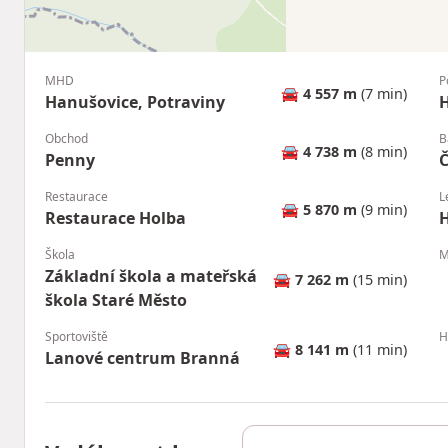
MHD
P
🚘
4 557 m
(7 min)
Hanušovice, Potraviny
Obchod
B
🚘
4 738 m
(8 min)
Penny
Č
Restaurace
L
🚘
5 870 m
(9 min)
Restaurace Holba
H
Škola
M
Základní škola a mateřská
🚘
7 262 m
(15 min)
škola Staré Město
Sportoviště
H
🚘
8 141 m
(11 min)
Lanové centrum Branná