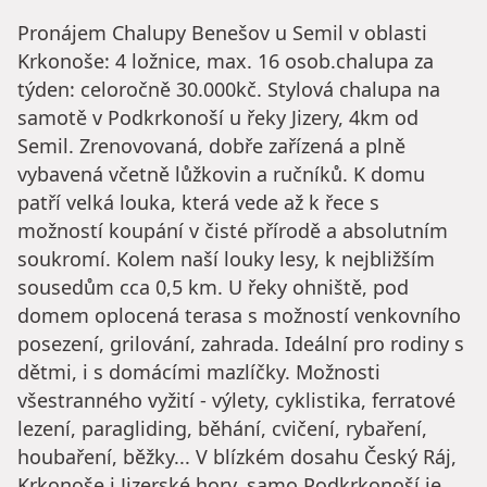
Pronájem Chalupy Benešov u Semil v oblasti
Krkonoše: 4 ložnice, max. 16 osob.chalupa za
týden: celoročně 30.000kč. Stylová chalupa na
samotě v Podkrkonoší u řeky Jizery, 4km od
Semil. Zrenovovaná, dobře zařízená a plně
vybavená včetně lůžkovin a ručníků. K domu
patří velká louka, která vede až k řece s
možností koupání v čisté přírodě a absolutním
soukromí. Kolem naší louky lesy, k nejbližším
sousedům cca 0,5 km. U řeky ohniště, pod
domem oplocená terasa s možností venkovního
posezení, grilování, zahrada. Ideální pro rodiny s
dětmi, i s domácími mazlíčky. Možnosti
všestranného vyžití - výlety, cyklistika, ferratové
lezení, paragliding, běhání, cvičení, rybaření,
houbaření, běžky... V blízkém dosahu Český Ráj,
Krkonoše i Jizerské hory, samo Podkrkonoší je