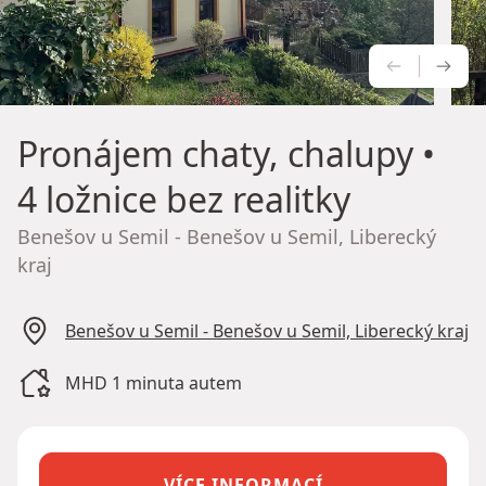
PŘEDCH
NÁS
Pronájem chaty, chalupy
•
4 ložnice bez realitky
Benešov u Semil - Benešov u Semil, Liberecký
kraj
Benešov u Semil - Benešov u Semil, Liberecký kraj
MHD 1 minuta autem
VÍCE INFORMACÍ