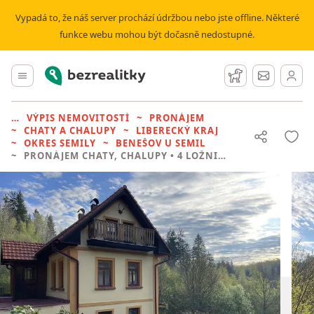
Vypadá to, že náš server prochází údržbou nebo jste offline. Některé
funkce webu mohou být dočasně nedostupné.
Bezrealitky
Hlavní menu
Hlídací pes
Zprávy
VÝPIS NEMOVITOSTÍ
PRONÁJEM
CHATY A CHALUPY
LIBERECKÝ KRAJ
OKRES SEMILY
BENEŠOV U SEMIL
PRONÁJEM CHATY, CHALUPY
• 4 LOŽNICE BEZ REALITKY