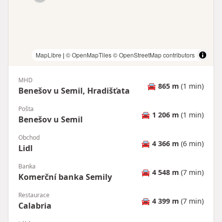
MapLibre
|
© OpenMapTiles
© OpenStreetMap contributors
MHD
🚘
865 m
(1 min)
Benešov u Semil, Hradišťata
Pošta
🚘
1 206 m
(1 min)
Benešov u Semil
Obchod
🚘
4 366 m
(6 min)
Lidl
Banka
🚘
4 548 m
(7 min)
Komerční banka Semily
Restaurace
🚘
4 399 m
(7 min)
Calabria