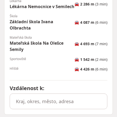
Lékárna
🚘
2 286 m
(3 min)
Lékárna Nemocnice v Semilech
Škola
Základní škola Ivana
🚘
4 087 m
(6 min)
Olbrachta
Mateřská škola
Mateřská škola Na Olešce
🚘
4 693 m
(7 min)
Semily
Sportoviště
🚘
1 542 m
(2 min)
Hřiště
🚘
4 426 m
(6 min)
Vzdálenost k
: