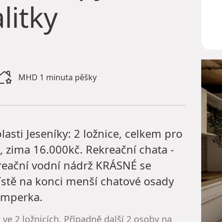
litky
j
MHD 1 minuta pěšky
asti Jeseníky: 2 ložnice, celkem pro
, zima 16.000kč. Rekreační chata -
kreační vodní nádrž KRÁSNÉ se
stě na konci menší chatové osady
umperka.
ve 2 ložnicích. Případně další 2 osoby na