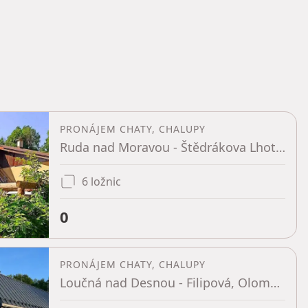
PRONÁJEM CHATY, CHALUPY
Ruda nad Moravou - Štědrákova Lhota, Olomoucký kraj
6 ložnic
0
PRONÁJEM CHATY, CHALUPY
Loučná nad Desnou - Filipová, Olomoucký kraj