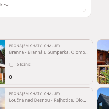
PRONÁJEM CHATY, CHALUPY
Branná - Branná u Šumperka, Olomoucký kraj
5 ložnic
0
PRONÁJEM CHATY, CHALUPY
Loučná nad Desnou - Rejhotice, Olomoucký kraj