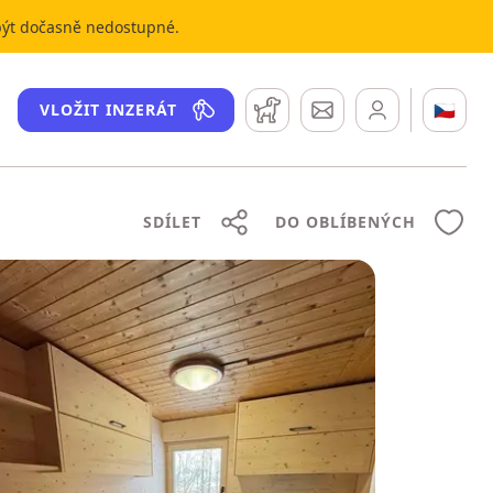
 být dočasně nedostupné.
Hlídací pes
Zprávy
🇨🇿
VLOŽIT INZERÁT
SDÍLET
DO OBLÍBENÝCH