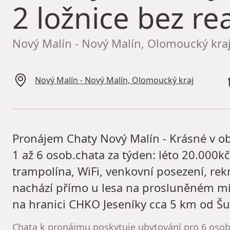
2 ložnice bez rea
Nový Malín - Nový Malín, Olomoucký kra
Nový Malín - Nový Malín, Olomoucký kraj
Pronájem Chaty Nový Malín - Krásné v obl
1 až 6 osob.chata za týden: léto 20.000kč
trampolína, WiFi, venkovní posezení, re
nachází přímo u lesa na prosluněném mí
na hranici CHKO Jeseníky cca 5 km od Š
Chata k pronájmu poskytuje ubytování pro 6 osob 