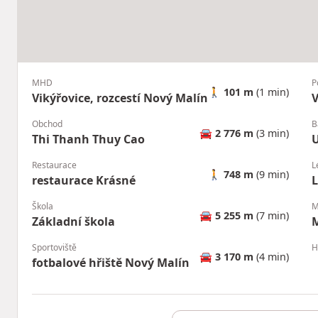
MHD
P
🚶
101 m
(1 min)
Vikýřovice, rozcestí Nový Malín
V
Obchod
B
🚘
2 776 m
(3 min)
Thi Thanh Thuy Cao
U
Restaurace
L
🚶
748 m
(9 min)
restaurace Krásné
L
Škola
M
🚘
5 255 m
(7 min)
Základní škola
M
Sportoviště
H
🚘
3 170 m
(4 min)
fotbalové hřiště Nový Malín