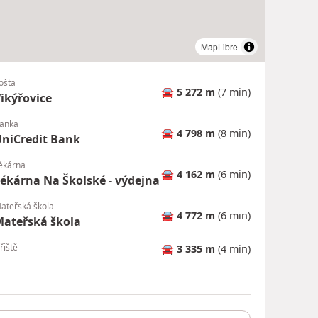
MapLibre
|
© OpenMapTiles
© OpenStreetMap contributors
ošta
🚘
5 272 m
(7 min)
ikýřovice
anka
🚘
4 798 m
(8 min)
niCredit Bank
ékárna
🚘
4 162 m
(6 min)
ékárna Na Školské - výdejna
ateřská škola
🚘
4 772 m
(6 min)
ateřská škola
řiště
🚘
3 335 m
(4 min)