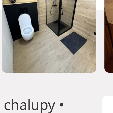
 chalupy
•