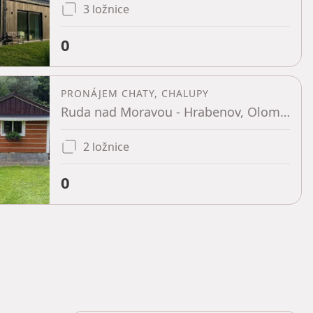
3 ložnice
0
PRONÁJEM CHATY, CHALUPY
Ruda nad Moravou - Hrabenov, Olomoucký kraj
2 ložnice
0