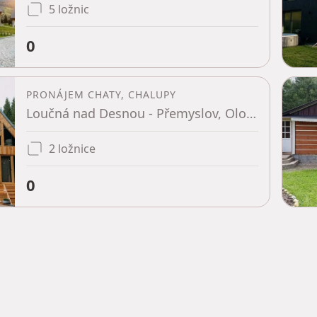
5 ložnic
0
PRONÁJEM CHATY, CHALUPY
Loučná nad Desnou - Přemyslov, Olomoucký kraj
2 ložnice
0