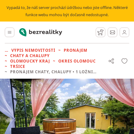
Vypadá to, že náš server prochází údržbou nebo jste offline. Některé
funkce webu mohou být dočasně nedostupné.
Bezrealitky
Hlavní menu
Hlídací pes
Zprávy
VÝPIS NEMOVITOSTÍ
PRONÁJEM
CHATY A CHALUPY
OLOMOUCKÝ KRAJ
OKRES OLOMOUC
TRŠICE
PRONÁJEM CHATY, CHALUPY
• 1 LOŽNICE BEZ REALITKY