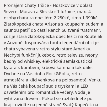
Pronájem Chaty Tršice - Hostkovice v oblasti
Severní Morava a Slezsko: 1 ložnice, max. 4
osoby.chata za noc: léto 2.250kč, zima 1.990kč.
Zlatokopecká chata Arizona s koupacím sudem a
saunou patří do části Ranch 66 zvané "Oatman",
což je stará zlatokopecká obec ležící na Route 66
v Arizoně. Inspirována touto legendární obcí je
chata vybavena v retro stylu staré Ameriky.
Nechybí funkční jukebox, retro televize, neony,
bedny od whiskey, elektrická semiakustická
kytara s kombem, krbová kamna a tak dále.
Dýchne na Vás doba Rock&Rollu, retro
atmosféra a klid venkova na polosamotě. Venku
na Vás čeká koupací sud s tryskami a LED
osvetlením pro romantické večery. Voda je
vyhřívaná dřevem. Pokud se rozhlédnete po
kraji, uvidíte na jedné straně Svatý Kopeček na