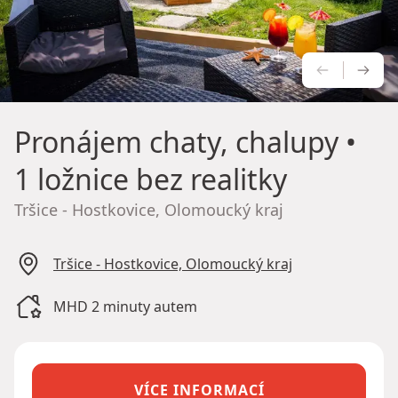
PŘEDCH
NÁS
Pronájem chaty, chalupy
•
1 ložnice bez realitky
Tršice - Hostkovice, Olomoucký kraj
Tršice - Hostkovice, Olomoucký kraj
MHD 2 minuty autem
VÍCE INFORMACÍ