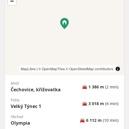
MapLibre
|
© OpenMapTiles
© OpenStreetMap contributors
MHD
🚘
1 386 m
(2 min)
Čechovice, křižovatka
Pošta
🚘
3 018 m
(4 min)
Velký Týnec 1
Obchod
🚘
6 112 m
(10 min)
Olympia