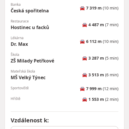
Banka
🚘
7 319 m
(10 min)
Česká spořitelna
Restaurace
🚘
4 487 m
(7 min)
Hostinec u facků
Lékárna
🚘
6 112 m
(10 min)
Dr. Max
Škola
🚘
3 287 m
(5 min)
ZŠ Milady Petřkové
Mateřská škola
🚘
3 513 m
(6 min)
MŠ Velký Týnec
Sportoviště
🚘
7 999 m
(12 min)
Hřiště
🚘
1 553 m
(2 min)
Vzdálenost k
: