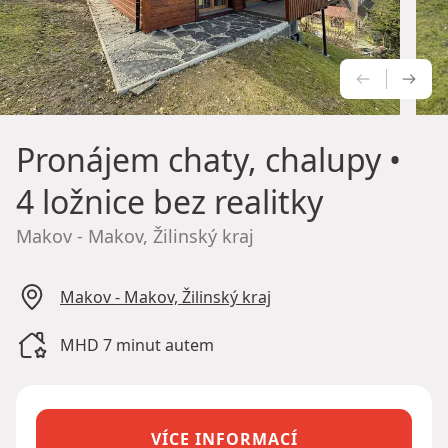
PŘEDCH
NÁS
Pronájem chaty, chalupy
•
4 ložnice bez realitky
Makov - Makov, Žilinský kraj
Makov - Makov, Žilinský kraj
MHD 7 minut autem
VÍCE INFORMACÍ