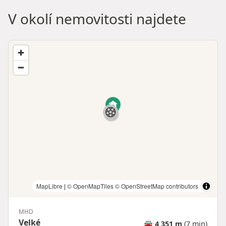
V okolí nemovitosti najdete
MapLibre
|
© OpenMapTiles
© OpenStreetMap contributors
MHD
Velké
🚘
4 351 m
(7 min)