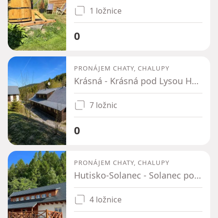
1 ložnice
0
PRONÁJEM CHATY, CHALUPY
Krásná - Krásná pod Lysou Horou, Moravskoslezský kraj
7 ložnic
0
PRONÁJEM CHATY, CHALUPY
Hutisko-Solanec - Solanec pod Soláněm, Zlínský kraj
4 ložnice