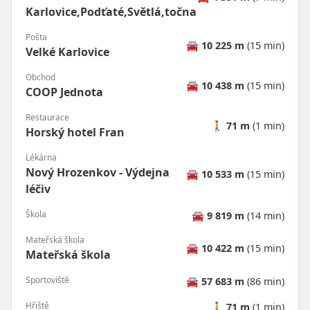
Karlovice,Podťaté,Světlá,točna
Pošta
🚘
10 225 m
(15 min)
Velké Karlovice
Obchod
🚘
10 438 m
(15 min)
COOP Jednota
Restaurace
🚶
71 m
(1 min)
Horský hotel Fran
Lékárna
Nový Hrozenkov - Výdejna
🚘
10 533 m
(15 min)
léčiv
Škola
🚘
9 819 m
(14 min)
Mateřská škola
🚘
10 422 m
(15 min)
Mateřská škola
Sportoviště
🚘
57 683 m
(86 min)
Hřiště
🚶
71 m
(1 min)