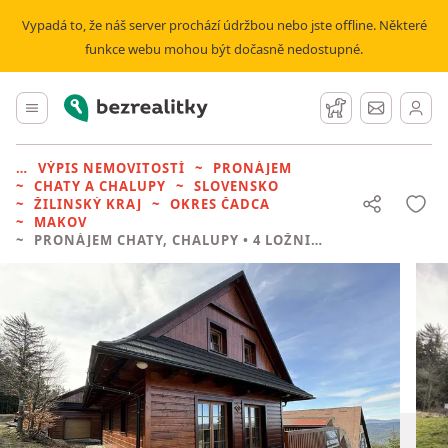
Vypadá to, že náš server prochází údržbou nebo jste offline. Některé
funkce webu mohou být dočasně nedostupné.
Bezrealitky
Hlavní menu
Hlídací pes
Zprávy
VÝPIS NEMOVITOSTÍ
PRONÁJEM
CHATY A CHALUPY
SLOVENSKO
ŽILINSKÝ KRAJ
OKRES ČADCA
MAKOV
PRONÁJEM CHATY, CHALUPY
• 4 LOŽNICE BEZ REALITKY