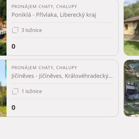
PRONÁJEM CHATY, CHALUPY
Poniklá - Přívlaka, Liberecký kraj
3 ložnice
0
PRONÁJEM CHATY, CHALUPY
Jičíněves - Jičíněves, Královéhradecký kraj
1 ložnice
0