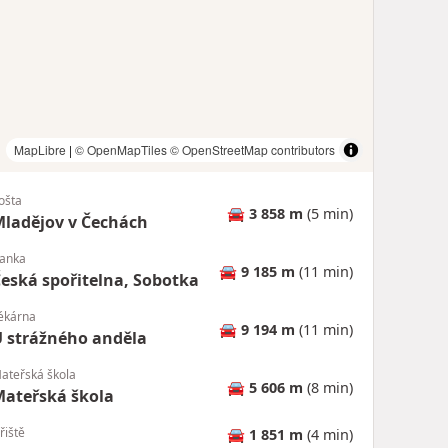
MapLibre
|
© OpenMapTiles
© OpenStreetMap contributors
ošta
🚘
3 858 m
(5 min)
ladějov v Čechách
anka
🚘
9 185 m
(11 min)
eská spořitelna, Sobotka
ékárna
🚘
9 194 m
(11 min)
 strážného anděla
ateřská škola
🚘
5 606 m
(8 min)
ateřská škola
řiště
🚘
1 851 m
(4 min)