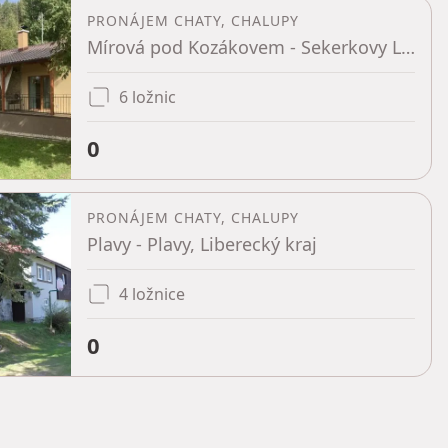
PRONÁJEM CHATY, CHALUPY
Mírová pod Kozákovem - Sekerkovy Loučky, Liberecký kraj
6 ložnic
0
PRONÁJEM CHATY, CHALUPY
Plavy - Plavy, Liberecký kraj
4 ložnice
0