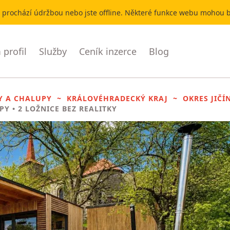
r prochází údržbou nebo jste offline. Některé funkce webu mohou
profil
Služby
Ceník inzerce
Blog
Y A CHALUPY
KRÁLOVÉHRADECKÝ KRAJ
OKRES JIČÍ
PY
• 2 LOŽNICE BEZ REALITKY