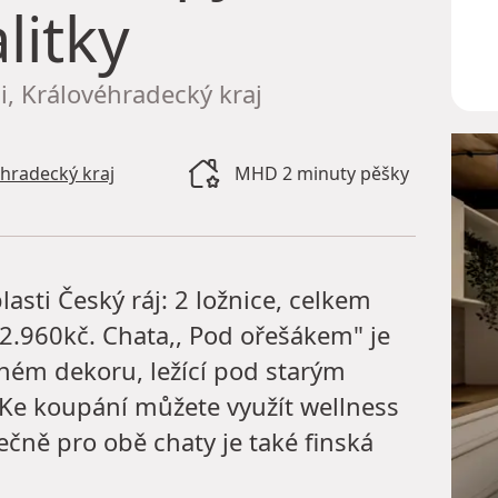
litky
, Královéhradecký kraj
éhradecký kraj
MHD 2 minuty pěšky
sti Český ráj: 2 ložnice, celkem
 2.960kč. Chata,, Pod ořešákem" je
ém dekoru, ležící pod starým
 Ke koupání můžete využít wellness
čně pro obě chaty je také finská