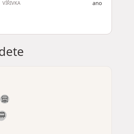
ano
VÍŘIVKA
jdete