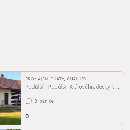
PRONÁJEM CHATY, CHALUPY
Podůlší - Podůlší, Královéhradecký kraj
3 ložnice
0