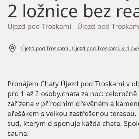
2 ložnice bez rea
Újezd pod Troskami - Újezd pod Troskami
Újezd pod Troskami - Újezd pod Troskami, Králov
Pronájem Chaty Újezd pod Troskami v obla
pro 1 až 2 osoby.chata za noc: celoročně
zařízena v přírodním dřevěném a kamenn
ořešákem s velkou zastřešenou terasou.
sud, kterým disponuje každá chata. Spole
sauna.