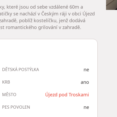
ky, které jsou od sebe vzdálené 60m a
atičky se nachází v Českým ráji v obci Újezd
ahradě, poblíž kostelíčku, jenž dodává
st romantického grilování v zahradě.
ne
DĚTSKÁ POSTÝLKA
ano
KRB
Újezd pod Troskami
MĚSTO
ne
PES POVOLEN