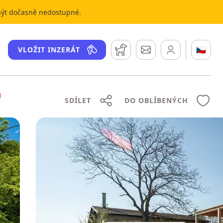
 být dočasně nedostupné.
Hlídací pes
Zprávy
🇨🇿
VLOŽIT INZERÁT
N
SDÍLET
DO OBLÍBENÝCH