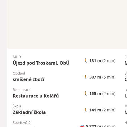
MHD
P
🚶
131 m
(2 min)
Újezd pod Troskami, ObÚ
M
Obchod
B
🚶
387 m
(5 min)
smíšené zboží
Č
Restaurace
L
🚶
155 m
(2 min)
Restaurace u Kolářů
U
Škola
M
🚶
141 m
(2 min)
Základní škola
M
Sportoviště
H
🚘
5 722 m
(8 min)