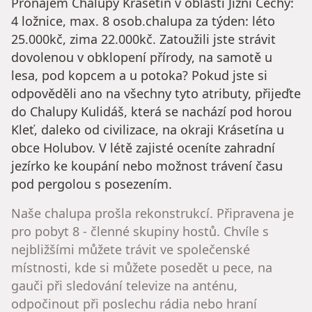
Pronájem Chalupy Krásetín v oblasti Jižní Čechy:
4 ložnice, max. 8 osob.chalupa za týden: léto
25.000kč, zima 22.000kč. Zatoužili jste strávit
dovolenou v obklopení přírody, na samotě u
lesa, pod kopcem a u potoka? Pokud jste si
odpověděli ano na všechny tyto atributy, přijeďte
do Chalupy Kulidáš, která se nachází pod horou
Kleť, daleko od civilizace, na okraji Krásetína u
obce Holubov. V létě zajisté oceníte zahradní
jezírko ke koupání nebo možnost trávení času
pod pergolou s posezením.
Naše chalupa prošla rekonstrukcí. Připravena je
pro pobyt 8 - členné skupiny hostů. Chvíle s
nejbližšími můžete trávit ve společenské
místnosti, kde si můžete posedět u pece, na
gauči při sledování televize na anténu,
odpočinout při poslechu rádia nebo hraní