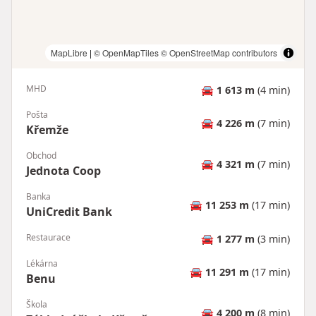
MapLibre
|
© OpenMapTiles
© OpenStreetMap contributors
MHD
🚘
1 613 m
(4 min)
Pošta
🚘
4 226 m
(7 min)
Křemže
Obchod
🚘
4 321 m
(7 min)
Jednota Coop
Banka
🚘
11 253 m
(17 min)
UniCredit Bank
Restaurace
🚘
1 277 m
(3 min)
Lékárna
🚘
11 291 m
(17 min)
Benu
Škola
🚘
4 200 m
(8 min)