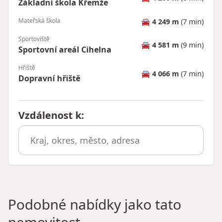
Základní škola Křemže
Mateřská škola
🚘
4 249 m
(7 min)
Sportoviště
🚘
4 581 m
(9 min)
Sportovní areál Cihelna
Hřiště
🚘
4 066 m
(7 min)
Dopravní hřiště
Vzdálenost k
:
Podobné nabídky jako tato
nemovitost