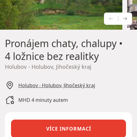
PŘEDCH
NÁS
Pronájem chaty, chalupy
•
4 ložnice bez realitky
Holubov - Holubov, Jihočeský kraj
Holubov - Holubov, Jihočeský kraj
MHD 4 minuty autem
VÍCE INFORMACÍ