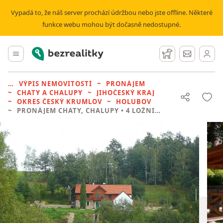
Vypadá to, že náš server prochází údržbou nebo jste offline. Některé
funkce webu mohou být dočasně nedostupné.
Bezrealitky
Hlavní menu
Hlídací pes
Zprávy
VÝPIS NEMOVITOSTÍ
PRONÁJEM
CHATY A CHALUPY
JIHOČESKÝ KRAJ
OKRES ČESKÝ KRUMLOV
HOLUBOV
PRONÁJEM CHATY, CHALUPY
• 4 LOŽNICE BEZ REALITKY