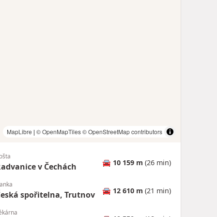
MapLibre
|
© OpenMapTiles
© OpenStreetMap contributors
ošta
🚘
10 159 m
(26 min)
advanice v Čechách
anka
🚘
12 610 m
(21 min)
eská spořitelna, Trutnov
ékárna