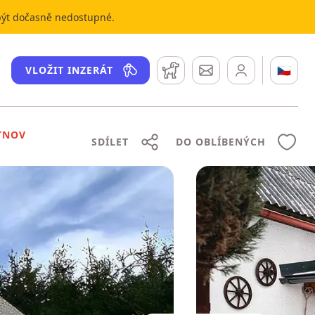
 být dočasně nedostupné.
Hlídací pes
Zprávy
🇨🇿
VLOŽIT INZERÁT
TNOV
SDÍLET
DO OBLÍBENÝCH