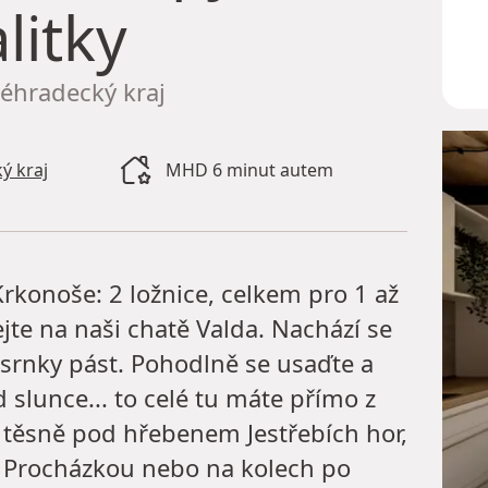
litky
véhradecký kraj
ý kraj
MHD 6 minut autem
rkonoše: 2 ložnice, celkem pro 1 až
ejte na naši chatě Valda. Nachází se
srnky pást. Pohodlně se usaďte a
d slunce... to celé tu máte přímo z
u těsně pod hřebenem Jestřebích hor,
. Procházkou nebo na kolech po