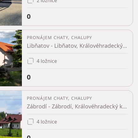
2 ložnice
0
PRONÁJEM CHATY, CHALUPY
Libňatov - Libňatov, Královéhradecký kraj
4 ložnice
0
PRONÁJEM CHATY, CHALUPY
Zábrodí - Zábrodí, Královéhradecký kraj
4 ložnice
0