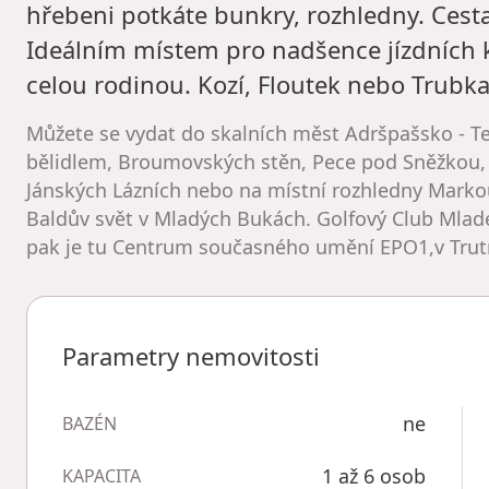
hřebeni potkáte bunkry, rozhledny. Ces
Ideálním místem pro nadšence jízdních kol
celou rodinou. Kozí, Floutek nebo Trubka tr
Můžete se vydat do skalních měst Adršpašsko - Te
bělidlem, Broumovských stěn, Pece pod Sněžkou,
Jánských Lázních nebo na místní rozhledny Marko
Baldův svět v Mladých Bukách. Golfový Club Mladé
pak je tu Centrum současného umění EPO1,v Trutn
Parametry nemovitosti
ne
BAZÉN
1 až 6 osob
KAPACITA