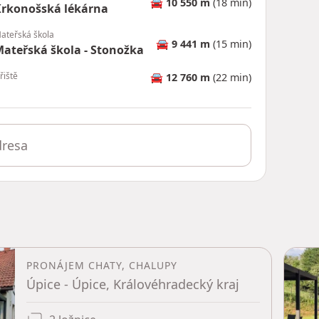
🚘
10 550 m
(18 min)
rkonošská lékárna
ateřská škola
🚘
9 441 m
(15 min)
ateřská škola - Stonožka
řiště
🚘
12 760 m
(22 min)
PRONÁJEM CHATY, CHALUPY
Úpice - Úpice, Královéhradecký kraj