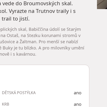
ta vede do Broumovských skal.
. Vyrazte na Trutnov traily i s
ail to jistí.
plických skal, Babiččina údolí se Starým
 na Ostaš, na Stezku korunami stromů v
ušovice a Žaltman. Pro menší se nabízí
 Buky je tu blízko. A pro milovníky umění
ově i s kavárnou.
ano
DĚTSKÁ POSTÝLKA
ano
KRB