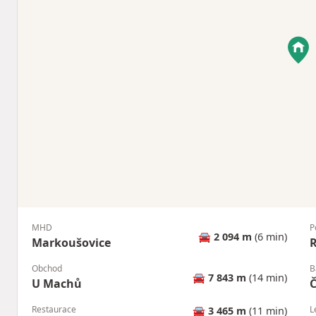
MHD
P
🚘
2 094 m
(6 min)
Markoušovice
R
Obchod
B
🚘
7 843 m
(14 min)
U Machů
Č
Restaurace
L
🚘
3 465 m
(11 min)