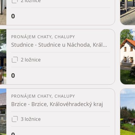
2 ložnice
0
PRONÁJEM CHATY, CHALUPY
Studnice - Studnice u Náchoda, Královéhradecký kraj
2 ložnice
0
PRONÁJEM CHATY, CHALUPY
Brzice - Brzice, Královéhradecký kraj
3 ložnice
0