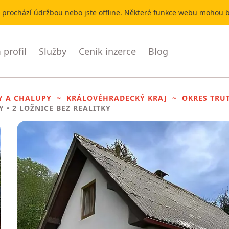
r prochází údržbou nebo jste offline. Některé funkce webu mohou
profil
Služby
Ceník inzerce
Blog
Y A CHALUPY
KRÁLOVÉHRADECKÝ KRAJ
OKRES TRU
Y
• 2 LOŽNICE BEZ REALITKY