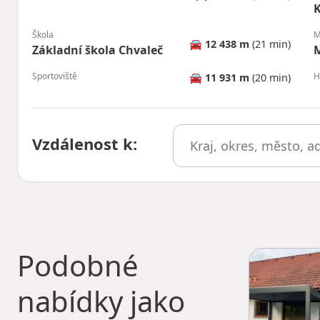
K
Škola
M
🚘
12 438 m
(21 min)
Základní škola Chvaleč
M
Sportoviště
H
🚘
11 931 m
(20 min)
Vzdálenost k
:
Podobné
nabídky jako