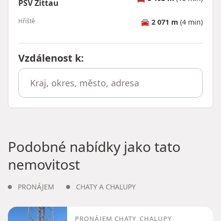
PSV Zittau
Hřiště
🚘
2 071 m
(4 min)
Vzdálenost k
:
Podobné nabídky jako tato
nemovitost
PRONÁJEM
CHATY A CHALUPY
PRONÁJEM CHATY, CHALUPY