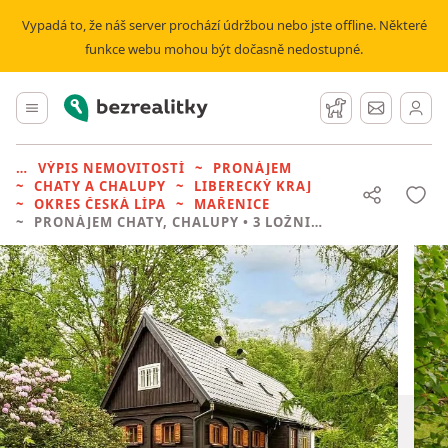
Vypadá to, že náš server prochází údržbou nebo jste offline. Některé
funkce webu mohou být dočasně nedostupné.
Bezrealitky
Hlavní menu
Hlídací pes
Zprávy
VÝPIS NEMOVITOSTÍ
PRONÁJEM
CHATY A CHALUPY
LIBERECKÝ KRAJ
OKRES ČESKÁ LÍPA
MAŘENICE
PRONÁJEM CHATY, CHALUPY
• 3 LOŽNICE BEZ REALITKY