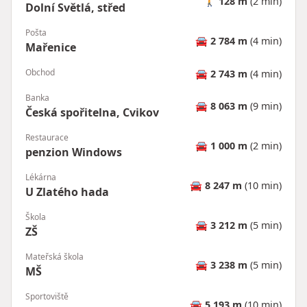
🚶
128 m
(2 min)
Dolní Světlá, střed
Pošta
🚘
2 784 m
(4 min)
Mařenice
Obchod
🚘
2 743 m
(4 min)
Banka
🚘
8 063 m
(9 min)
Česká spořitelna, Cvikov
Restaurace
🚘
1 000 m
(2 min)
penzion Windows
Lékárna
🚘
8 247 m
(10 min)
U Zlatého hada
Škola
🚘
3 212 m
(5 min)
ZŠ
Mateřská škola
🚘
3 238 m
(5 min)
MŠ
Sportoviště
🚘
5 193 m
(10 min)