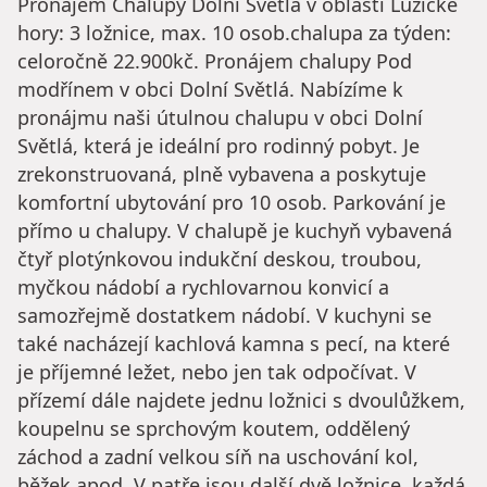
Pronájem Chalupy Dolní Světlá v oblasti Lužické
hory: 3 ložnice, max. 10 osob.chalupa za týden:
celoročně 22.900kč. Pronájem chalupy Pod
modřínem v obci Dolní Světlá. Nabízíme k
pronájmu naši útulnou chalupu v obci Dolní
Světlá, která je ideální pro rodinný pobyt. Je
zrekonstruovaná, plně vybavena a poskytuje
komfortní ubytování pro 10 osob. Parkování je
přímo u chalupy. V chalupě je kuchyň vybavená
čtyř plotýnkovou indukční deskou, troubou,
myčkou nádobí a rychlovarnou konvicí a
samozřejmě dostatkem nádobí. V kuchyni se
také nacházejí kachlová kamna s pecí, na které
je příjemné ležet, nebo jen tak odpočívat. V
přízemí dále najdete jednu ložnici s dvoulůžkem,
koupelnu se sprchovým koutem, oddělený
záchod a zadní velkou síň na uschování kol,
běžek apod. V patře jsou další dvě ložnice, každá