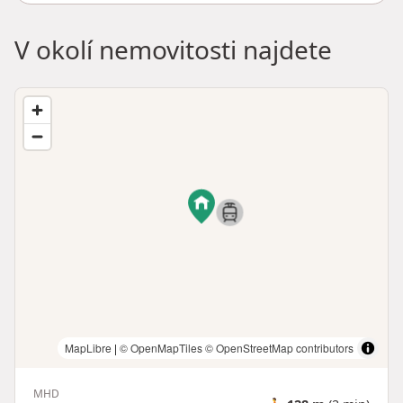
V okolí nemovitosti najdete
MapLibre
|
© OpenMapTiles
© OpenStreetMap contributors
MHD