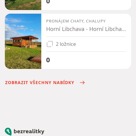
0
PRONÁJEM CHATY, CHALUPY
Horní Libchava - Horní Libchava, Liberecký kraj
2 ložnice
0
ZOBRAZIT VŠECHNY NABÍDKY
Bezrealitky