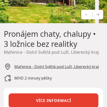
PŘEDCH
NÁS
Pronájem chaty, chalupy
•
3 ložnice bez realitky
Mařenice - Dolní Světlá pod Luží, Liberecký kraj
Mařenice - Dolní Světlá pod Luží, Liberecký kraj
MHD 2 minuty pěšky
VÍCE INFORMACÍ