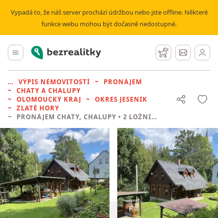
Vypadá to, že náš server prochází údržbou nebo jste offline. Některé
funkce webu mohou být dočasně nedostupné.
Bezrealitky
Hlavní menu
Hlídací pes
Zprávy
VÝPIS NEMOVITOSTÍ
PRONÁJEM
CHATY A CHALUPY
OLOMOUCKÝ KRAJ
OKRES JESENÍK
ZLATÉ HORY
PRONÁJEM CHATY, CHALUPY
• 2 LOŽNICE BEZ REALITKY