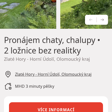
PŘEDCH
NÁS
Pronájem chaty, chalupy
•
2 ložnice bez realitky
Zlaté Hory - Horní Údolí, Olomoucký kraj
Zlaté Hory - Horní Údolí, Olomoucký kraj
MHD 3 minuty pěšky
VÍCE INFORMACÍ