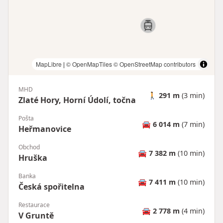
MapLibre
|
© OpenMapTiles
© OpenStreetMap contributors
MHD
🚶
291 m
(3 min)
Zlaté Hory, Horní Údolí, točna
Pošta
🚘
6 014 m
(7 min)
Heřmanovice
Obchod
🚘
7 382 m
(10 min)
Hruška
Banka
🚘
7 411 m
(10 min)
Česká spořitelna
Restaurace
🚘
2 778 m
(4 min)
V Gruntě