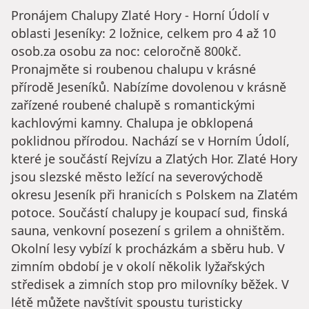
Pronájem Chalupy Zlaté Hory - Horní Údolí v
oblasti Jeseníky: 2 ložnice, celkem pro 4 až 10
osob.za osobu za noc: celoročně 800kč.
Pronajměte si roubenou chalupu v krásné
přírodě Jeseníků. Nabízíme dovolenou v krásně
zařízené roubené chalupě s romantickými
kachlovými kamny. Chalupa je obklopená
poklidnou přírodou. Nachází se v Horním Údolí,
které je součástí Rejvízu a Zlatých Hor. Zlaté Hory
jsou slezské město ležící na severovýchodě
okresu Jeseník při hranicích s Polskem na Zlatém
potoce. Součástí chalupy je koupací sud, finská
sauna, venkovní posezení s grilem a ohništěm.
Okolní lesy vybízí k procházkám a sběru hub. V
zimním období je v okolí několik lyžařských
středisek a zimních stop pro milovníky běžek. V
létě můžete navštívit spoustu turisticky