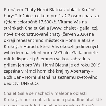
Pronájem Chaty Horní Blatná v oblasti Krušné
hory: 2 ložnice, celkem pro 1 až 7 osob.chata za
týden: celoročně 17.500kč. Vítáme Vás na
stránkách Chalet Galla [www. chalet - galla. cz],
nově zrekonstruované chaty (červen 2026) na
okraji renesančního městečka Horní Blatná v
Krušných Horách, která Vás okouzlí jedinečných
výhledem na Jelení horu. V Chalet Galla budete
mít k dispozici příjemnou velkou zahradu s
grilem jen pro Vás. Horní Blatná je od roku 2019
zapsána v rámci hornické krajiny Abertamy –
Boží Dar – Horní Blatná na seznamu světového
dědictví UNESCO.
Chalet Galla se nachází v malebné oblasti
Krušných hor a nabízí klidné a pohodlné útočiště
pro všechny, kdo hledají odpočinek v přírodě.