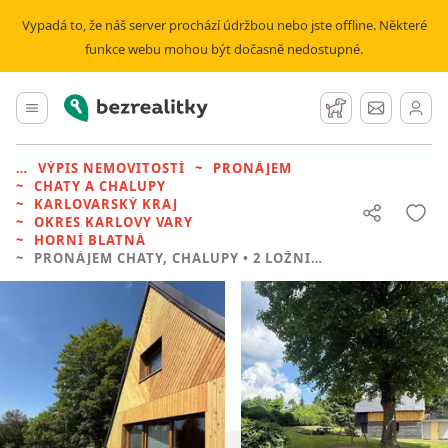
Vypadá to, že náš server prochází údržbou nebo jste offline. Některé
funkce webu mohou být dočasně nedostupné.
Bezrealitky
Hlavní menu
Hlídací pes
Zprávy
VÝPIS NEMOVITOSTÍ
PRONÁJEM
CHATY A CHALUPY
KARLOVARSKÝ KRAJ
OKRES KARLOVY VARY
HORNÍ BLATNÁ
PRONÁJEM CHATY, CHALUPY
• 2 LOŽNICE BEZ REALITKY