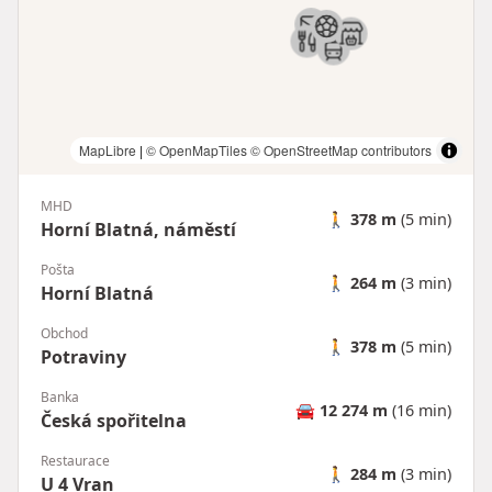
MapLibre
|
© OpenMapTiles
© OpenStreetMap contributors
MHD
🚶
378 m
(5 min)
Horní Blatná, náměstí
Pošta
🚶
264 m
(3 min)
Horní Blatná
Obchod
🚶
378 m
(5 min)
Potraviny
Banka
🚘
12 274 m
(16 min)
Česká spořitelna
Restaurace
🚶
284 m
(3 min)
U 4 Vran