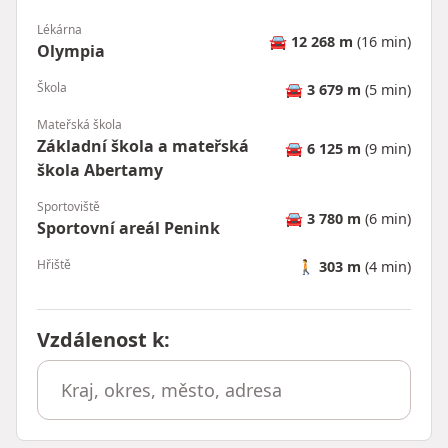
Lékárna
🚘
12 268 m
(16 min)
Olympia
Škola
🚘
3 679 m
(5 min)
Mateřská škola
Základní škola a mateřská
🚘
6 125 m
(9 min)
škola Abertamy
Sportoviště
🚘
3 780 m
(6 min)
Sportovní areál Penink
Hřiště
🚶
303 m
(4 min)
Vzdálenost k
: