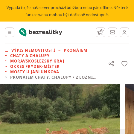
Vypadá to, že náš server prochází údržbou nebo jste offline. Některé
funkce webu mohou být dočasně nedostupné.
Bezrealitky
Hlavní menu
Hlídací pes
Zprávy
VÝPIS NEMOVITOSTÍ
PRONÁJEM
CHATY A CHALUPY
MORAVSKOSLEZSKÝ KRAJ
OKRES FRÝDEK-MÍSTEK
MOSTY U JABLUNKOVA
PRONÁJEM CHATY, CHALUPY
• 2 LOŽNICE BEZ REALITKY