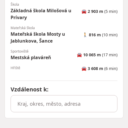
Škola
Základná škola Milošová u
🚘
2 903 m
(5 min)
Prívary
Mateřská škola
Mateřská škola Mosty u
🚶
816 m
(10 min)
Jablunkova, Šance
Sportoviště
🚘
10 065 m
(17 min)
Mestská plaváreň
Hřiště
🚘
3 608 m
(6 min)
Vzdálenost k
: