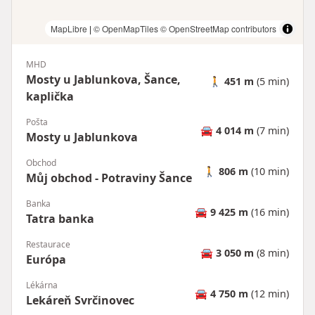
MapLibre
|
© OpenMapTiles
© OpenStreetMap contributors
MHD
Mosty u Jablunkova, Šance,
🚶
451 m
(5 min)
kaplička
Pošta
🚘
4 014 m
(7 min)
Mosty u Jablunkova
Obchod
🚶
806 m
(10 min)
Můj obchod - Potraviny Šance
Banka
🚘
9 425 m
(16 min)
Tatra banka
Restaurace
🚘
3 050 m
(8 min)
Európa
Lékárna
🚘
4 750 m
(12 min)
Lekáreň Svrčinovec