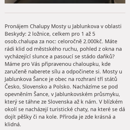
Pronájem Chalupy Mosty u Jablunkova v oblasti
Beskydy: 2 ložnice, celkem pro 1 až 5
osob.chalupa za noc: celoročně 2.000kč. Máte
rádi klid od městského ruchu, pohled z okna na
vycházející slunce a pasoucí se stádo daňků?
Máme pro Vás připravenou chaloupku, kde
zaručeně naberete sílu a odpočinete si. Mosty u
Jablunkova Šance je obec na rozhraní tří států
Česko, Slovensko a Polsko. Nacházíme se pod
opevněním Šance, v Jablunkovském průsmyku,
který se táhne ze Slovenska až k nám. V blízkém
okolí se nacházejí turistické chaty, na které se dá
dojít pěšky či na kole. Příroda je zde krásná a
klidná.