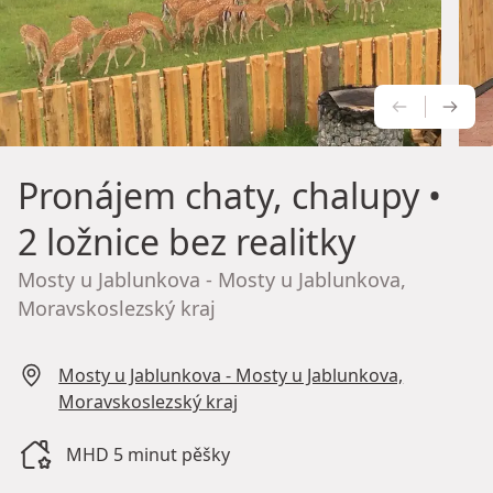
PŘEDCH
NÁS
Pronájem chaty, chalupy
•
2 ložnice bez realitky
Mosty u Jablunkova - Mosty u Jablunkova,
Moravskoslezský kraj
Mosty u Jablunkova - Mosty u Jablunkova,
Moravskoslezský kraj
MHD 5 minut pěšky