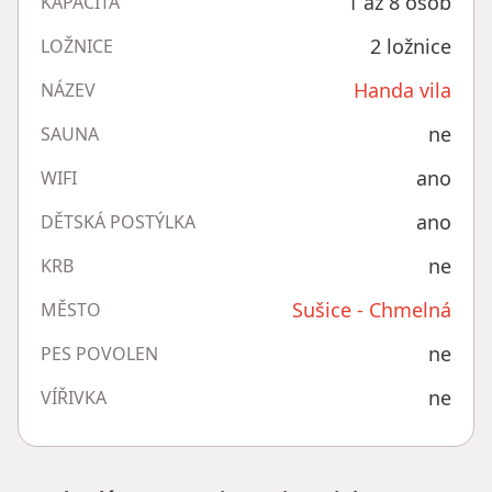
1 až 8 osob
KAPACITA
2 ložnice
LOŽNICE
Handa vila
NÁZEV
ne
SAUNA
ano
WIFI
ano
DĚTSKÁ POSTÝLKA
ne
KRB
Sušice - Chmelná
MĚSTO
ne
PES POVOLEN
ne
VÍŘIVKA