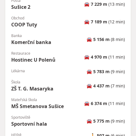
Pošta
🚘
7 229 m
(13 min)
Sušice 2
Obchod
🚘
7 189 m
(12 min)
COOP Tuty
Banka
🚘
5 156 m
(8 min)
Komerční banka
Restaurace
🚘
4 970 m
(11 min)
Hostinec U Polenů
Lékárna
🚘
5 783 m
(9 min)
Škola
🚘
4 437 m
(7 min)
ZŠ T. G. Masaryka
Mateřská škola
🚘
6 374 m
(11 min)
MŠ Smetanova Sušice
Sportoviště
🚘
5 775 m
(9 min)
Sportovní hala
Hřiště
🚶
507 m
(6 min)