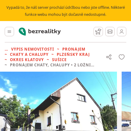
Vypadá to, že náš server prochází údržbou nebo jste offline. Některé
funkce webu mohou být dočasně nedostupné.
Bezrealitky
Hlavní menu
Hlídací pes
Zprávy
VÝPIS NEMOVITOSTÍ
PRONÁJEM
CHATY A CHALUPY
PLZEŇSKÝ KRAJ
OKRES KLATOVY
SUŠICE
PRONÁJEM CHATY, CHALUPY
• 2 LOŽNICE BEZ REALITKY