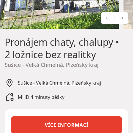
PŘEDCH
NÁS
Pronájem chaty, chalupy
•
2 ložnice bez realitky
Sušice - Velká Chmelná, Plzeňský kraj
Sušice - Velká Chmelná, Plzeňský kraj
MHD 4 minuty pěšky
VÍCE INFORMACÍ