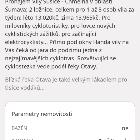
Pronájem Vily Sušice - Chmelná v oblasti
Šumava: 2 ložnice, celkem pro 1 až 8 osob.vila za
týden: léto 13.020kč, zima 13.965kč. Pro
milovníky cykloturistiky, pro lovce nových
cyklistických zážitků, pro začínající
elektrocyklisty... Přímo pod okny Handa vily na
Vás čeká od jara do podzimu jedna z
nejzajímavějších cyklotras. Rozvětvující se
cyklostezka vede podél řeky Otavy.
Blízká řeka Otava je také velkým lákadlem pro
tisíce vodáků...
Parametry nemovitosti
ne
BAZÉN