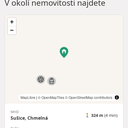
V okolí nemovitosti najdete
MapLibre
|
© OpenMapTiles
© OpenStreetMap contributors
MHD
🚶
324 m
(4 min)
Sušice, Chmelná