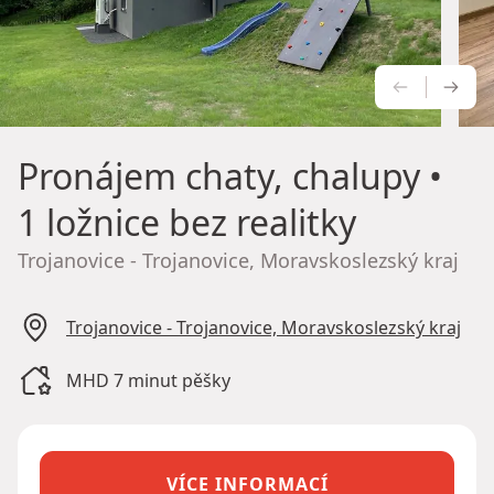
PŘEDCH
NÁS
Pronájem chaty, chalupy
•
1 ložnice bez realitky
Trojanovice - Trojanovice, Moravskoslezský kraj
Trojanovice - Trojanovice, Moravskoslezský kraj
MHD 7 minut pěšky
VÍCE INFORMACÍ