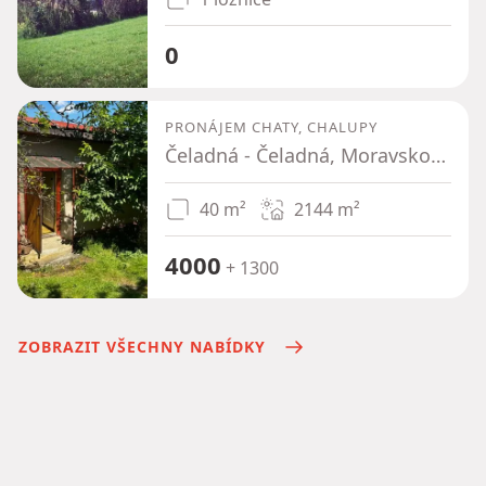
0
PRONÁJEM CHATY, CHALUPY
Čeladná - Čeladná, Moravskoslezský kraj
40 m²
2144
m²
4000
+ 1300
ZOBRAZIT VŠECHNY NABÍDKY