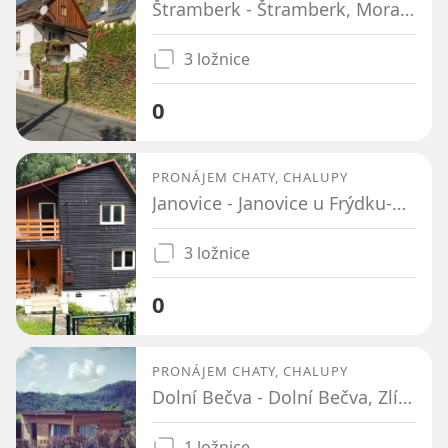
Štramberk - Štramberk, Moravskoslezský kraj
3 ložnice
0
PRONÁJEM CHATY, CHALUPY
Janovice - Janovice u Frýdku-Místku, Moravskoslezský kraj
3 ložnice
0
PRONÁJEM CHATY, CHALUPY
Dolní Bečva - Dolní Bečva, Zlínský kraj
1 ložnice