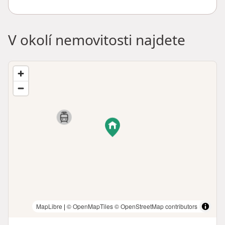
V okolí nemovitosti najdete
MapLibre
|
© OpenMapTiles
© OpenStreetMap contributors