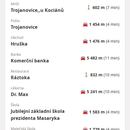
MHD
🚶
602 m
(7 min)
Trojanovice,,u Kociánů
Pošta
🚘
1 454 m
(4 min)
Trojanovice
Obchod
🚘
1 476 m
(4 min)
Hruška
Banka
🚘
5 482 m
(11 min)
Komerční banka
Restaurace
🚶
832 m
(10 min)
Ráztoka
Lékárna
🚘
5 241 m
(10 min)
Dr. Max
Škola
Jubilejní základní škola
🚘
1 583 m
(4 min)
prezidenta Masaryka
Mateřská škola
🚘
1 729 m
(4 min)