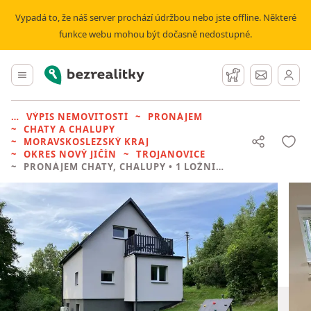
Vypadá to, že náš server prochází údržbou nebo jste offline. Některé
funkce webu mohou být dočasně nedostupné.
Bezrealitky
Hlavní menu
Hlídací pes
Zprávy
VÝPIS NEMOVITOSTÍ
PRONÁJEM
CHATY A CHALUPY
MORAVSKOSLEZSKÝ KRAJ
OKRES NOVÝ JIČÍN
TROJANOVICE
PRONÁJEM CHATY, CHALUPY
• 1 LOŽNICE BEZ REALITKY