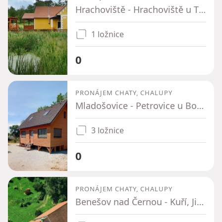
Hrachoviště - Hrachoviště u Třeboně, Jihočeský kraj
1 ložnice
0
PRONÁJEM CHATY, CHALUPY
Mladošovice - Petrovice u Borovan, Jihočeský kraj
3 ložnice
0
PRONÁJEM CHATY, CHALUPY
Benešov nad Černou - Kuří, Jihočeský kraj