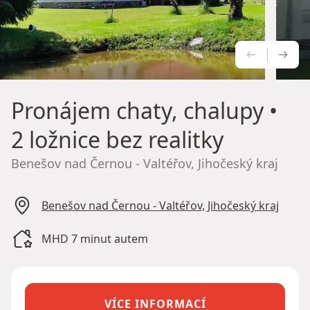
PŘEDCH
NÁS
Pronájem chaty, chalupy
•
2 ložnice bez realitky
Benešov nad Černou - Valtéřov, Jihočeský kraj
Benešov nad Černou - Valtéřov, Jihočeský kraj
MHD 7 minut autem
VÍCE INFORMACÍ