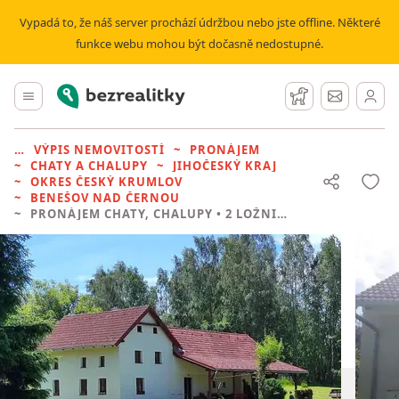
Vypadá to, že náš server prochází údržbou nebo jste offline. Některé
funkce webu mohou být dočasně nedostupné.
Bezrealitky
Hlavní menu
Hlídací pes
Zprávy
VÝPIS NEMOVITOSTÍ
PRONÁJEM
CHATY A CHALUPY
JIHOČESKÝ KRAJ
OKRES ČESKÝ KRUMLOV
BENEŠOV NAD ČERNOU
PRONÁJEM CHATY, CHALUPY
• 2 LOŽNICE BEZ REALITKY