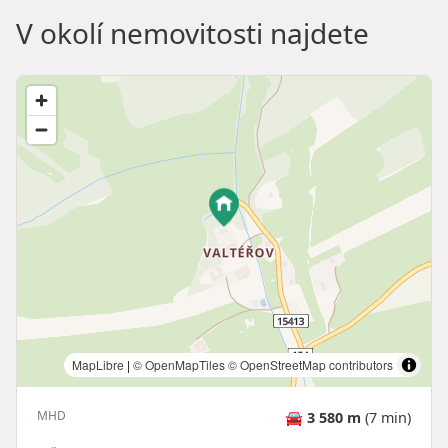
V okolí nemovitosti najdete
MapLibre
|
© OpenMapTiles
© OpenStreetMap contributors
MHD
🚘
3 580 m
(7 min)