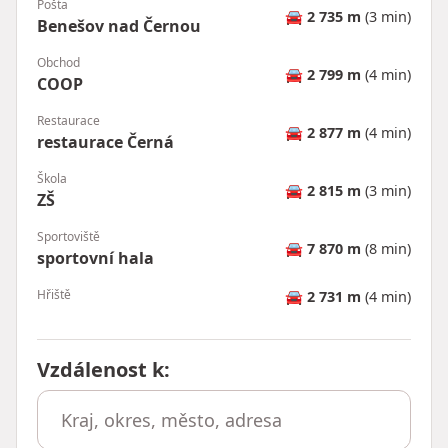
Pošta
🚘
2 735 m
(3 min)
Benešov nad Černou
Obchod
🚘
2 799 m
(4 min)
COOP
Restaurace
🚘
2 877 m
(4 min)
restaurace Černá
Škola
🚘
2 815 m
(3 min)
ZŠ
Sportoviště
🚘
7 870 m
(8 min)
sportovní hala
Hřiště
🚘
2 731 m
(4 min)
Vzdálenost k
: