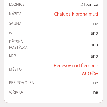
2 ložnice
LOŽNICE
Chalupa k pronajmutí
NÁZEV
ne
SAUNA
ano
WIFI
DĚTSKÁ
ano
POSTÝLKA
ano
KRB
Benešov nad Černou -
MĚSTO
Valtéřov
ne
PES POVOLEN
ne
VÍŘIVKA