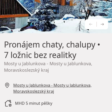
PŘEDCH
NÁS
Pronájem chaty, chalupy
•
7 ložnic bez realitky
Mosty u Jablunkova - Mosty u Jablunkova,
Moravskoslezský kraj
Mosty u Jablunkova - Mosty u Jablunkova,
Moravskoslezský kraj
MHD 5 minut pěšky