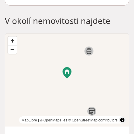
V okolí nemovitosti najdete
MapLibre
|
© OpenMapTiles
© OpenStreetMap contributors