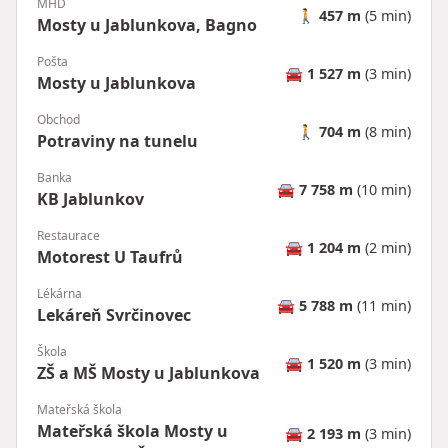
MHD
🚶
457 m
(5 min)
Mosty u Jablunkova, Bagno
Pošta
🚘
1 527 m
(3 min)
Mosty u Jablunkova
Obchod
🚶
704 m
(8 min)
Potraviny na tunelu
Banka
🚘
7 758 m
(10 min)
KB Jablunkov
Restaurace
🚘
1 204 m
(2 min)
Motorest U Taufrů
Lékárna
🚘
5 788 m
(11 min)
Lekáreň Svrčinovec
Škola
🚘
1 520 m
(3 min)
ZŠ a MŠ Mosty u Jablunkova
Mateřská škola
Mateřská škola Mosty u
🚘
2 193 m
(3 min)