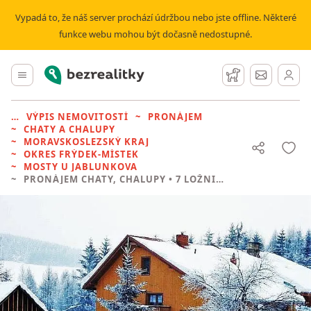
Vypadá to, že náš server prochází údržbou nebo jste offline. Některé
funkce webu mohou být dočasně nedostupné.
Bezrealitky
Hlavní menu
Hlídací pes
Zprávy
VÝPIS NEMOVITOSTÍ
PRONÁJEM
CHATY A CHALUPY
MORAVSKOSLEZSKÝ KRAJ
OKRES FRÝDEK-MÍSTEK
MOSTY U JABLUNKOVA
PRONÁJEM CHATY, CHALUPY
• 7 LOŽNIC BEZ REALITKY