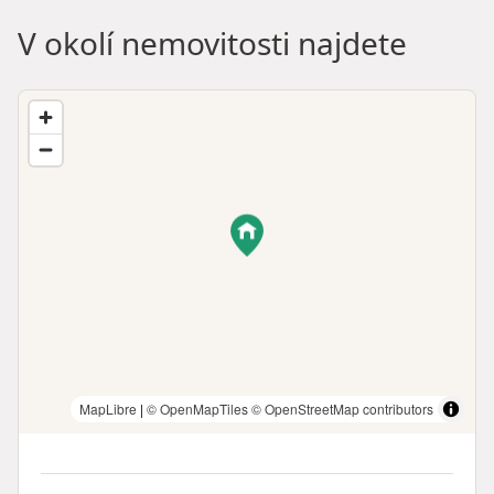
V okolí nemovitosti najdete
MapLibre
|
© OpenMapTiles
© OpenStreetMap contributors