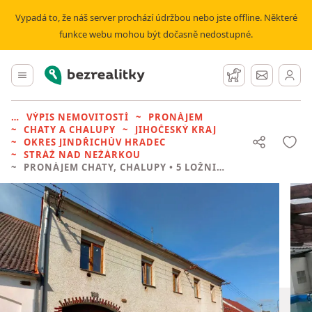
Vypadá to, že náš server prochází údržbou nebo jste offline. Některé
funkce webu mohou být dočasně nedostupné.
Bezrealitky
Hlavní menu
Hlídací pes
Zprávy
VÝPIS NEMOVITOSTÍ
PRONÁJEM
CHATY A CHALUPY
JIHOČESKÝ KRAJ
OKRES JINDŘICHŮV HRADEC
STRÁŽ NAD NEŽÁRKOU
PRONÁJEM CHATY, CHALUPY
• 5 LOŽNIC BEZ REALITKY