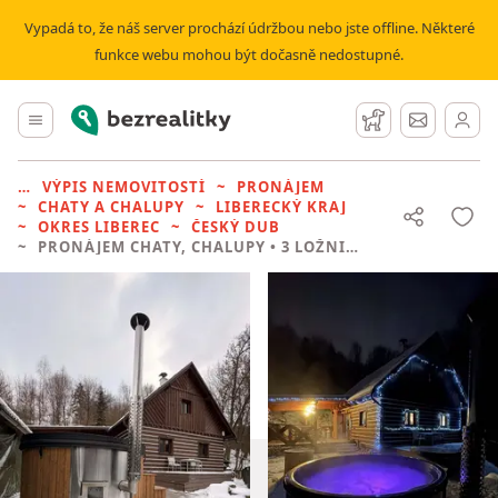
Vypadá to, že náš server prochází údržbou nebo jste offline. Některé
funkce webu mohou být dočasně nedostupné.
Bezrealitky
Hlavní menu
Hlídací pes
Zprávy
VÝPIS NEMOVITOSTÍ
PRONÁJEM
CHATY A CHALUPY
LIBERECKÝ KRAJ
OKRES LIBEREC
ČESKÝ DUB
PRONÁJEM CHATY, CHALUPY
• 3 LOŽNICE BEZ REALITKY