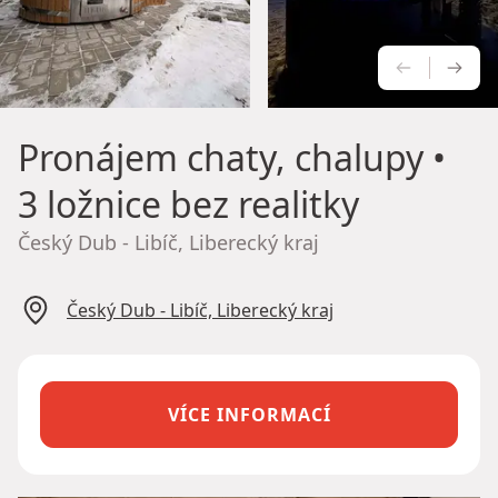
PŘEDCH
NÁS
Pronájem chaty, chalupy
•
3 ložnice bez realitky
Český Dub - Libíč, Liberecký kraj
Český Dub - Libíč, Liberecký kraj
VÍCE INFORMACÍ