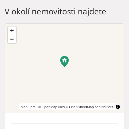
V okolí nemovitosti najdete
MapLibre
|
© OpenMapTiles
© OpenStreetMap contributors