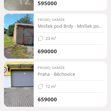
595000
PRODEJ GARÁŽE
Mníšek pod Brdy - Mníšek pod Brdy, Středočeský kraj
23 m²
690000
PRODEJ GARÁŽE
Praha - Běchovice
12 m²
659000