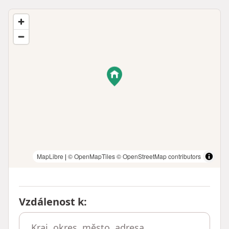
MapLibre
|
© OpenMapTiles
© OpenStreetMap contributors
Vzdálenost k
: