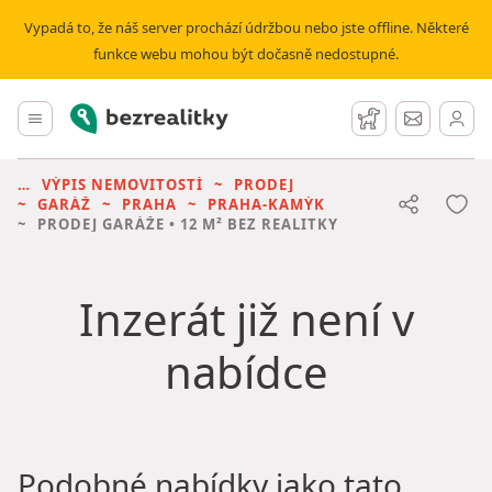
Vypadá to, že náš server prochází údržbou nebo jste offline. Některé
funkce webu mohou být dočasně nedostupné.
Bezrealitky
Hlavní menu
Hlídací pes
Zprávy
VÝPIS NEMOVITOSTÍ
PRODEJ
GARÁŽ
PRAHA
PRAHA-KAMÝK
PRODEJ GARÁŽE
• 12 M² BEZ REALITKY
Inzerát již není v
nabídce
Podobné nabídky jako tato