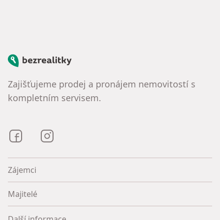
Bezrealitky
Zajišťujeme prodej a pronájem nemovitostí s
kompletním servisem.
Bezrealitky na Facebooku
Bezrealitky na Instagramu
Zájemci
Majitelé
Další informace