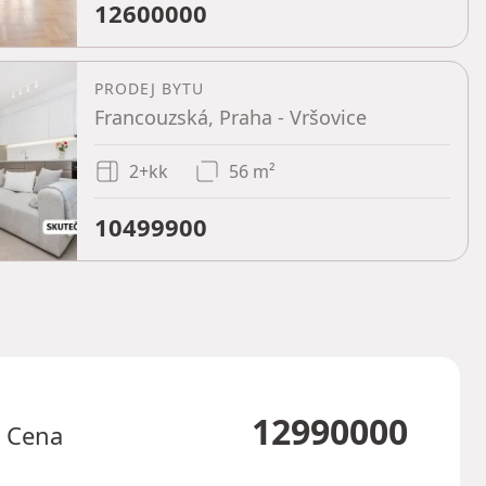
12600000
PRODEJ BYTU
Francouzská, Praha - Vršovice
2+kk
56 m²
10499900
12990000
Cena