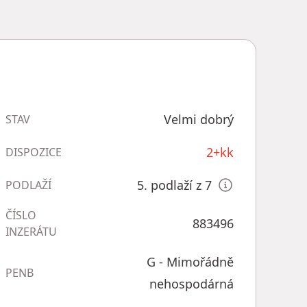
Velmi dobrý
STAV
2+kk
DISPOZICE
5. podlaží z 7
PODLAŽÍ
ČÍSLO
883496
INZERÁTU
G - Mimořádně
PENB
nehospodárná