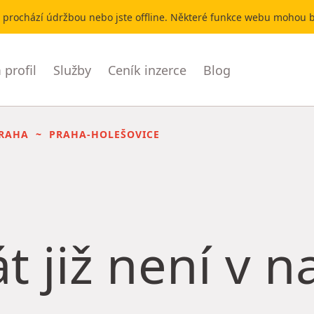
r prochází údržbou nebo jste offline. Některé funkce webu mohou
profil
Služby
Ceník inzerce
Blog
RAHA
PRAHA-HOLEŠOVICE
t již není v 