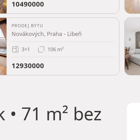
10490000
PRODEJ BYTU
Novákových, Praha - Libeň
3+1
106 m²
12930000
 • 71 m² bez