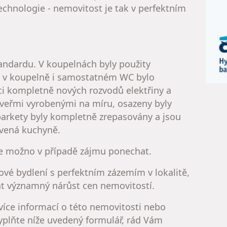
technologie - nemovitost je tak v perfektním
ndardu. V koupelnách byly použity
h a v koupelně i samostatném WC bylo
aci kompletně nových rozvodů elektřiny a
dveřmi vyrobenými na míru, osazeny byly
parkety byly kompletně zrepasovány a jsou
avená kuchyně.
je možno v případě zájmu ponechat.
iové bydlení s perfektním zázemím v lokalitě,
at významný nárůst cen nemovitostí.
více informací o této nemovitosti nebo
yplňte níže uvedený formulář, rád Vám