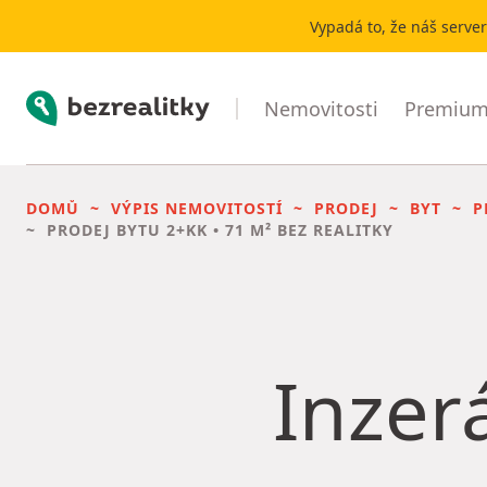
Vypadá to, že náš serve
Bezrealitky
Nemovitosti
Premium 
DOMŮ
VÝPIS NEMOVITOSTÍ
PRODEJ
BYT
P
PRODEJ BYTU
2+KK • 71 M² BEZ REALITKY
Inzerá