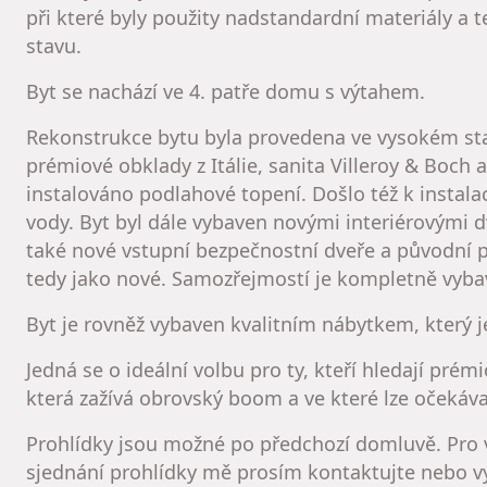
při které byly použity nadstandardní materiály a 
stavu.
Byt se nachází ve 4. patře domu s výtahem.
Rekonstrukce bytu byla provedena ve vysokém sta
prémiové obklady z Itálie, sanita Villeroy & Boc
instalováno podlahové topení. Došlo též k instal
vody. Byt byl dále vybaven novými interiérovými 
také nové vstupní bezpečnostní dveře a původní 
tedy jako nové. Samozřejmostí je kompletně vyb
Byt je rovněž vybaven kvalitním nábytkem, který 
Jedná se o ideální volbu pro ty, kteří hledají prém
která zažívá obrovský boom a ve které lze očekáv
Prohlídky jsou možné po předchozí domluvě. Pro 
sjednání prohlídky mě prosím kontaktujte nebo v