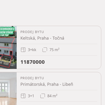
PRODEJ BYTU
Keltská, Praha - Točná
3+kk
75 m²
11870000
PRODEJ BYTU
Primátorská, Praha - Libeň
3+1
84 m²