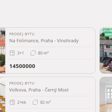
PRODEJ BYTU
Na Folimance, Praha - Vinohrady
3+1
80 m²
14500000
PRODEJ BYTU
Volkova, Praha - Černý Most
2+kk
82 m²