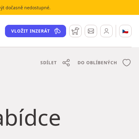
 být dočasně nedostupné.
Hlídací pes
Zprávy
🇨🇿
VLOŽIT INZERÁT
SDÍLET
DO OBLÍBENÝCH
nabídce