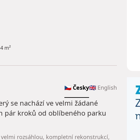
 4 m²
🇨🇿 Česky
🇬🇧 English
erý se nachází ve velmi žádané
jen pár kroků od oblíbeného parku
 velmi rozsáhlou, kompletní rekonstrukcí,