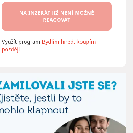
NA INZERÁT JIŽ NENÍ MOŽNÉ
REAGOVAT
Využít program
Bydlím hned, koupím
později