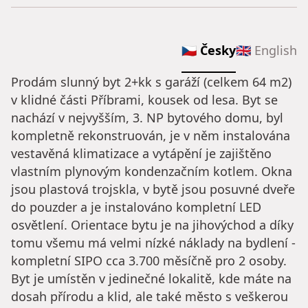
🇨🇿 Česky
🇬🇧 English
Prodám slunný byt 2+kk s garáží (celkem 64 m2)
v klidné části Příbrami, kousek od lesa. Byt se
nachází v nejvyšším, 3. NP bytového domu, byl
kompletně rekonstruován, je v něm instalována
vestavěná klimatizace a vytápění je zajištěno
vlastním plynovým kondenzačním kotlem. Okna
jsou plastová trojskla, v bytě jsou posuvné dveře
do pouzder a je instalováno kompletní LED
osvětlení. Orientace bytu je na jihovýchod a díky
tomu všemu má velmi nízké náklady na bydlení -
kompletní SIPO cca 3.700 měsíčně pro 2 osoby.
Byt je umístěn v jedinečné lokalitě, kde máte na
dosah přírodu a klid, ale také město s veškerou