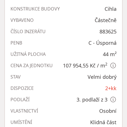
Cihla
KONSTRUKCE BUDOVY
Částečně
VYBAVENO
883625
ČÍSLO INZERÁTU
C - Úsporná
PENB
44
m²
UŽITNÁ PLOCHA
2
107 954,55 Kč
/ m
CENA ZA JEDNOTKU
Velmi dobrý
STAV
2+kk
DISPOZICE
3. podlaží z 3
PODLAŽÍ
Osobní
VLASTNICTVÍ
Klidná část
UMÍSTĚNÍ