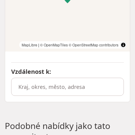
MapLibre
|
© OpenMapTiles
© OpenStreetMap contributors
Vzdálenost k
:
Podobné nabídky jako tato