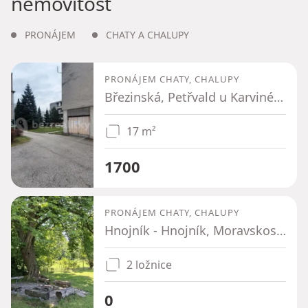
nemovitost
PRONÁJEM
CHATY A CHALUPY
PRONÁJEM CHATY, CHALUPY
Březinská, Petřvald u Karviné, Moravskoslezský kraj
17 m²
1700
PRONÁJEM CHATY, CHALUPY
Hnojník - Hnojník, Moravskoslezský kraj
2 ložnice
0