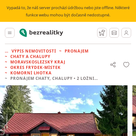
Vypadá to, že náš server prochází údržbou nebo jste offline. Některé
funkce webu mohou být dočasně nedostupné.
Bezrealitky
Hlavní menu
Hlídací pes
Zprávy
VÝPIS NEMOVITOSTÍ
PRONÁJEM
CHATY A CHALUPY
MORAVSKOSLEZSKÝ KRAJ
OKRES FRÝDEK-MÍSTEK
KOMORNÍ LHOTKA
PRONÁJEM CHATY, CHALUPY
• 2 LOŽNICE BEZ REALITKY