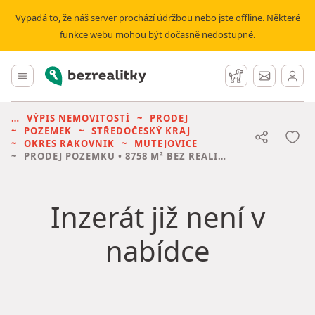
Vypadá to, že náš server prochází údržbou nebo jste offline. Některé
funkce webu mohou být dočasně nedostupné.
Bezrealitky
Hlavní menu
Hlídací pes
Zprávy
VÝPIS NEMOVITOSTÍ
PRODEJ
POZEMEK
STŘEDOČESKÝ KRAJ
OKRES RAKOVNÍK
MUTĚJOVICE
PRODEJ POZEMKU
• 8758 M² BEZ REALITKY
Inzerát již není v
nabídce