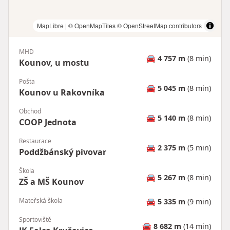
MapLibre
|
© OpenMapTiles
© OpenStreetMap contributors
MHD
🚘
4 757 m
(8 min)
Kounov, u mostu
Pošta
🚘
5 045 m
(8 min)
Kounov u Rakovníka
Obchod
🚘
5 140 m
(8 min)
COOP Jednota
Restaurace
🚘
2 375 m
(5 min)
Poddžbánský pivovar
Škola
🚘
5 267 m
(8 min)
ZŠ a MŠ Kounov
Mateřská škola
🚘
5 335 m
(9 min)
Sportoviště
🚘
8 682 m
(14 min)