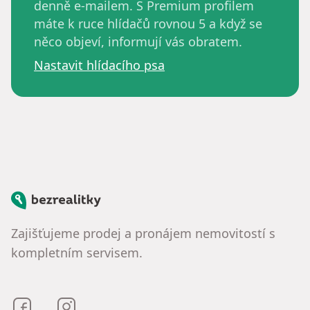
denně e-mailem. S Premium profilem
máte k ruce hlídačů rovnou 5 a když se
něco objeví, informují vás obratem.
Nastavit hlídacího psa
Bezrealitky
Zajišťujeme prodej a pronájem nemovitostí s
kompletním servisem.
Bezrealitky na Facebooku
Bezrealitky na Instagramu