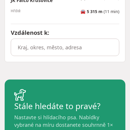
JK Falco Krušovice
Hřiště
🚘
5 315 m
(11 min)
Vzdálenost k
:
Stále hledáte to pravé?
Nastavte si hlídacího psa. Nabídky
vybrané na míru dostanete souhrnně 1×