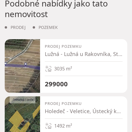
Podobné nabídky jako tato
nemovitost
PRODEJ
POZEMEK
PRODEJ POZEMKU
Lužná - Lužná u Rakovníka, Středočeský kraj
3035
m²
299000
PRODEJ POZEMKU
Holedeč - Veletice, Ústecký kraj
1492
m²