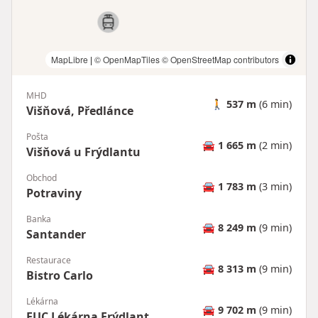
MapLibre
|
© OpenMapTiles
© OpenStreetMap contributors
MHD
🚶
537 m
(6 min)
Višňová, Předlánce
Pošta
🚘
1 665 m
(2 min)
Višňová u Frýdlantu
Obchod
🚘
1 783 m
(3 min)
Potraviny
Banka
🚘
8 249 m
(9 min)
Santander
Restaurace
🚘
8 313 m
(9 min)
Bistro Carlo
Lékárna
🚘
9 702 m
(9 min)
EUC Lékárna Frýdlant