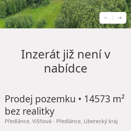
PŘEDCH
NÁS
Inzerát již není v
nabídce
Prodej pozemku
• 14573 m²
bez realitky
Předlánce, Višňová - Předlánce, Liberecký kraj