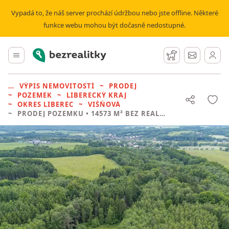
Vypadá to, že náš server prochází údržbou nebo jste offline. Některé
funkce webu mohou být dočasně nedostupné.
Bezrealitky
Hlavní menu
Hlídací pes
Zprávy
VÝPIS NEMOVITOSTÍ
PRODEJ
POZEMEK
LIBERECKÝ KRAJ
OKRES LIBEREC
VIŠŇOVÁ
PRODEJ POZEMKU
• 14573 M² BEZ REALITKY