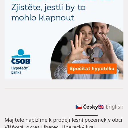
🇨🇿 Česky
🇬🇧 English
Majitele nabízíme k prodeji lesní pozemek v obci
Višňová, okres Liberec, Liberecký kraj,