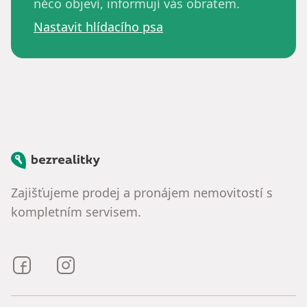
něco objeví, informují vás obratem.
Nastavit hlídacího psa
Bezrealitky
Zajišťujeme prodej a pronájem nemovitostí s
kompletním servisem.
Bezrealitky na Facebooku
Bezrealitky na Instagramu