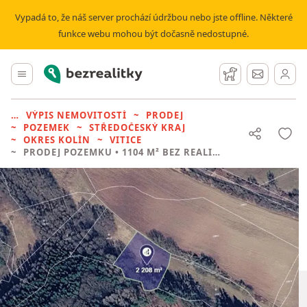
Vypadá to, že náš server prochází údržbou nebo jste offline. Některé
funkce webu mohou být dočasně nedostupné.
Bezrealitky
Hlavní menu
Hlídací pes
Zprávy
VÝPIS NEMOVITOSTÍ
PRODEJ
POZEMEK
STŘEDOČESKÝ KRAJ
OKRES KOLÍN
VITICE
PRODEJ POZEMKU
• 1104 M² BEZ REALITKY