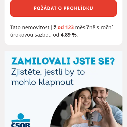
POŽÁDAT O PROHLÍDKU
Tato nemovitost již
od 123
měsíčně s roční
úrokovou sazbou od
4,89 %
.