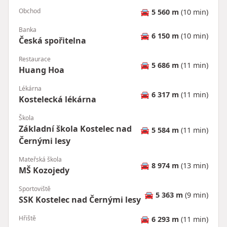
Obchod
🚘
5 560 m
(10 min)
Banka
🚘
6 150 m
(10 min)
Česká spořitelna
Restaurace
🚘
5 686 m
(11 min)
Huang Hoa
Lékárna
🚘
6 317 m
(11 min)
Kostelecká lékárna
Škola
Základní škola Kostelec nad
🚘
5 584 m
(11 min)
Černými lesy
Mateřská škola
🚘
8 974 m
(13 min)
MŠ Kozojedy
Sportoviště
🚘
5 363 m
(9 min)
SSK Kostelec nad Černými lesy
Hřiště
🚘
6 293 m
(11 min)