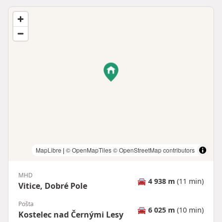
MapLibre
|
© OpenMapTiles
© OpenStreetMap contributors
MHD
🚘
4 938 m
(11 min)
Vitice, Dobré Pole
Pošta
🚘
6 025 m
(10 min)
Kostelec nad Černými Lesy