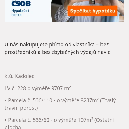
U nás nakupujete přímo od vlastníka – bez
prostředníků a bez zbytečných výdajů navíc!
k.ú. Kadolec
LV č. 228 o výměře 9707 m²
• Parcela č. 536/110 - o výměře 8237m² (Trvalý
travní porost)
• Parcela č. 536/60 - o výměře 107m² (Ostatní
plocha)