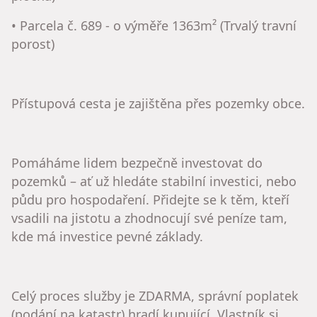
• Parcela č. 689 - o výměře 1363m² (Trvalý travní
porost)
Přístupová cesta je zajištěna přes pozemky obce.
Pomáháme lidem bezpečně investovat do
pozemků – ať už hledáte stabilní investici, nebo
půdu pro hospodaření. Přidejte se k těm, kteří
vsadili na jistotu a zhodnocují své peníze tam,
kde má investice pevné základy.
Celý proces služby je ZDARMA, správní poplatek
(podání na katastr) hradí kupující. Vlastník si