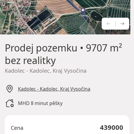
PŘEDCH
NÁS
Prodej pozemku
• 9707 m²
bez realitky
Kadolec - Kadolec, Kraj Vysočina
Kadolec - Kadolec, Kraj Vysočina
MHD 8 minut pěšky
439000
Cena