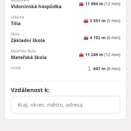
Restaurace
🚘
11 094 m
(12 min)
Vidonínská hospůdka
Lékárna
🚘
3 551 m
(5 min)
Tilia
Škola
🚘
4 152 m
(6 min)
Základní škola
Mateřská škola
🚘
11 249 m
(12 min)
Mateřská škola
Hřiště
🚶
647 m
(8 min)
Vzdálenost k
: