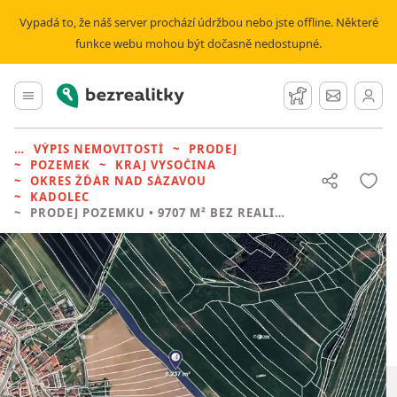
Vypadá to, že náš server prochází údržbou nebo jste offline. Některé
funkce webu mohou být dočasně nedostupné.
Bezrealitky
Hlavní menu
Hlídací pes
Zprávy
VÝPIS NEMOVITOSTÍ
PRODEJ
POZEMEK
KRAJ VYSOČINA
OKRES ŽĎÁR NAD SÁZAVOU
KADOLEC
PRODEJ POZEMKU
• 9707 M² BEZ REALITKY