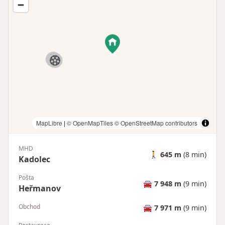
MapLibre
|
© OpenMapTiles
© OpenStreetMap contributors
MHD
🚶
645 m
(8 min)
Kadolec
Pošta
🚘
7 948 m
(9 min)
Heřmanov
Obchod
🚘
7 971 m
(9 min)