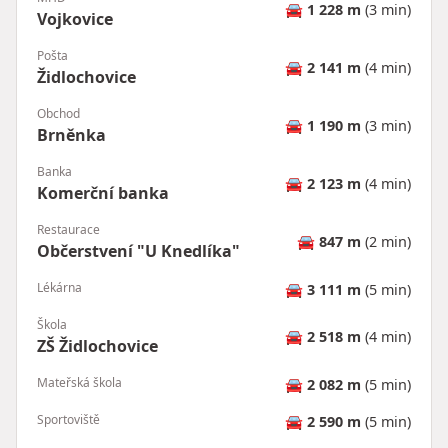
🚘
1 228 m
(3 min)
Vojkovice
Pošta
🚘
2 141 m
(4 min)
Židlochovice
Obchod
🚘
1 190 m
(3 min)
Brněnka
Banka
🚘
2 123 m
(4 min)
Komerční banka
Restaurace
🚘
847 m
(2 min)
Občerstvení "U Knedlíka"
Lékárna
🚘
3 111 m
(5 min)
Škola
🚘
2 518 m
(4 min)
ZŠ Židlochovice
Mateřská škola
🚘
2 082 m
(5 min)
Sportoviště
🚘
2 590 m
(5 min)