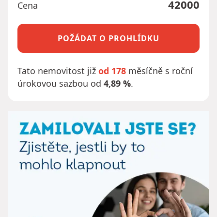
42000
Cena
POŽÁDAT O PROHLÍDKU
Tato nemovitost již
od 178
měsíčně s roční
úrokovou sazbou od
4,89 %
.