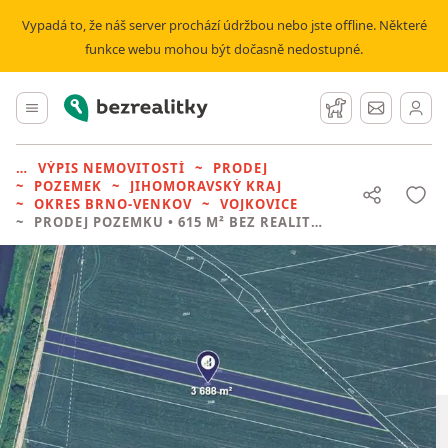
Vypadá to, že náš server prochází údržbou nebo jste offline. Některé
funkce webu mohou být dočasně nedostupné.
Bezrealitky
Hlavní menu
Hlídací pes
Zprávy
VÝPIS NEMOVITOSTÍ
PRODEJ
POZEMEK
JIHOMORAVSKÝ KRAJ
OKRES BRNO-VENKOV
VOJKOVICE
PRODEJ POZEMKU
• 615 M² BEZ REALITKY