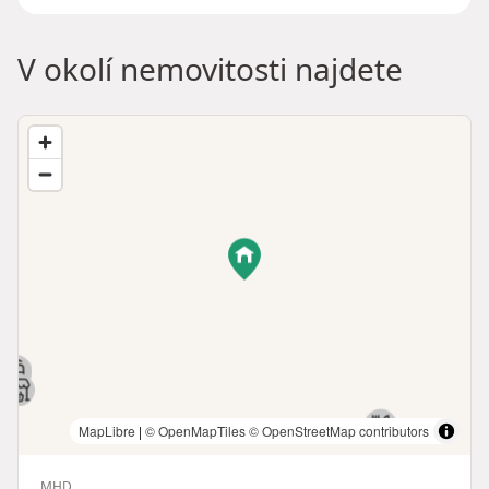
V okolí nemovitosti najdete
MapLibre
|
© OpenMapTiles
© OpenStreetMap contributors
MHD