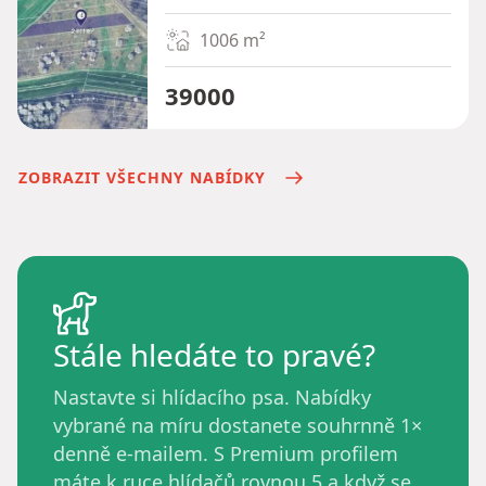
1006
m²
39000
ZOBRAZIT VŠECHNY NABÍDKY
Stále hledáte to pravé?
Nastavte si hlídacího psa. Nabídky
vybrané na míru dostanete souhrnně 1×
denně e-mailem. S Premium profilem
máte k ruce hlídačů rovnou 5 a když se