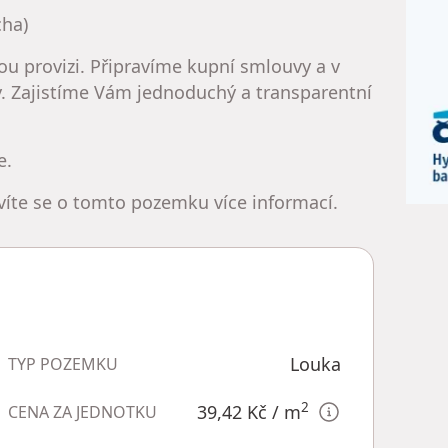
cha)
ou provizi. Připravíme kupní smlouvy a v
y. Zajistíme Vám jednoduchý a transparentní
e.
zvíte se o tomto pozemku více informací.
Louka
TYP POZEMKU
2
39,42 Kč
/ m
CENA ZA JEDNOTKU