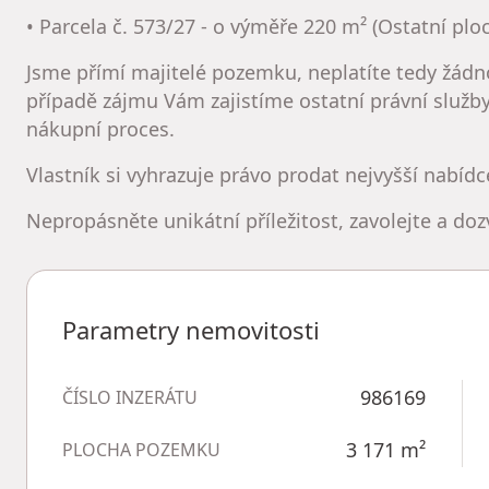
• Parcela č. 573/27 - o výměře 220 m² (Ostatní plo
Jsme přímí majitelé pozemku, neplatíte tedy žádn
případě zájmu Vám zajistíme ostatní právní služb
nákupní proces.
Vlastník si vyhrazuje právo prodat nejvyšší nabídc
Nepropásněte unikátní příležitost, zavolejte a do
Parametry nemovitosti
986169
ČÍSLO INZERÁTU
3 171
m²
PLOCHA POZEMKU