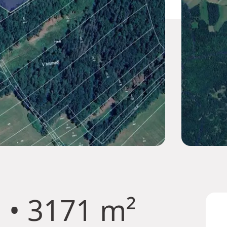
u
• 3171 m²