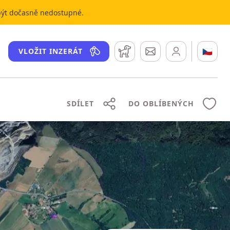
 být dočasně nedostupné.
Hlídací pes
Zprávy
🇨🇿
VLOŽIT INZERÁT
SDÍLET
DO OBLÍBENÝCH