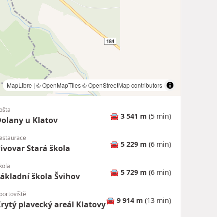
MapLibre
|
© OpenMapTiles
© OpenStreetMap contributors
ošta
🚘
3 541 m
(5 min)
olany u Klatov
estaurace
🚘
5 229 m
(6 min)
ivovar Stará škola
kola
🚘
5 729 m
(6 min)
ákladní škola Švihov
portoviště
🚘
9 914 m
(13 min)
rytý plavecký areál Klatovy