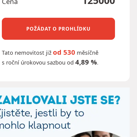
125000
Cena
POŽÁDAT O PROHLÍDKU
od 530
Tato nemovitost již
měsíčně
4,89 %
s roční úrokovou sazbou od
.