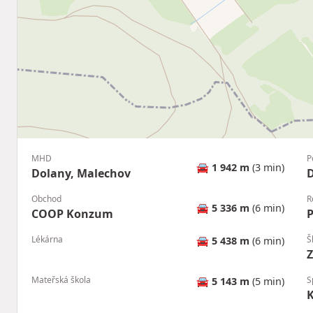
MHD
P
🚘
1 942 m
(3 min)
Dolany, Malechov
D
Obchod
R
🚘
5 336 m
(6 min)
COOP Konzum
P
Lékárna
Š
🚘
5 438 m
(6 min)
Z
Mateřská škola
S
🚘
5 143 m
(5 min)
K