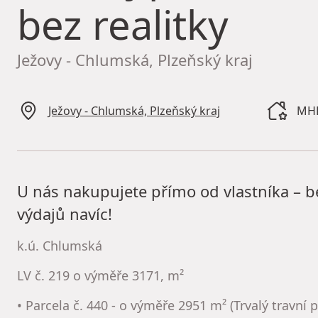
bez realitky
Ježovy - Chlumská, Plzeňský kraj
Ježovy - Chlumská, Plzeňský kraj
MHD
U nás nakupujete přímo od vlastníka – b
výdajů navíc!
k.ú. Chlumská
LV č. 219 o výměře 3171, m²
• Parcela č. 440 - o výměře 2951 m² (Trvalý travní 