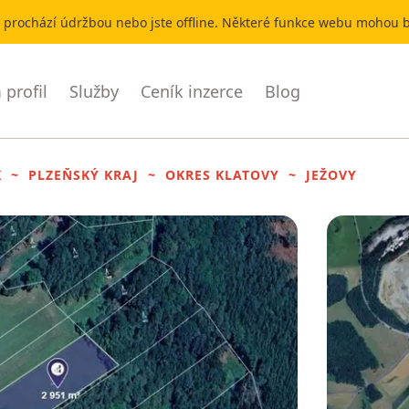
r prochází údržbou nebo jste offline. Některé funkce webu mohou
profil
Služby
Ceník inzerce
Blog
K
PLZEŇSKÝ KRAJ
OKRES KLATOVY
JEŽOVY