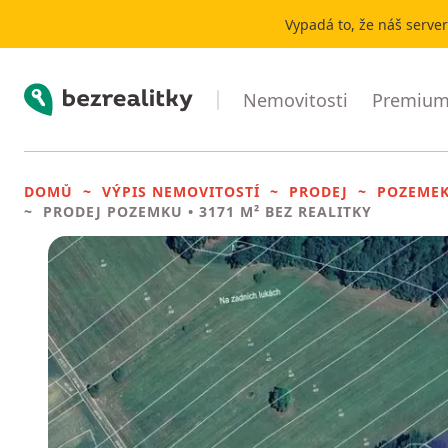
Vypadá to, že náš serve
Bezrealitky
Nemovitosti
Premium 
DOMŮ
VÝPIS NEMOVITOSTÍ
PRODEJ
POZEME
PRODEJ POZEMKU
• 3171 M² BEZ REALITKY