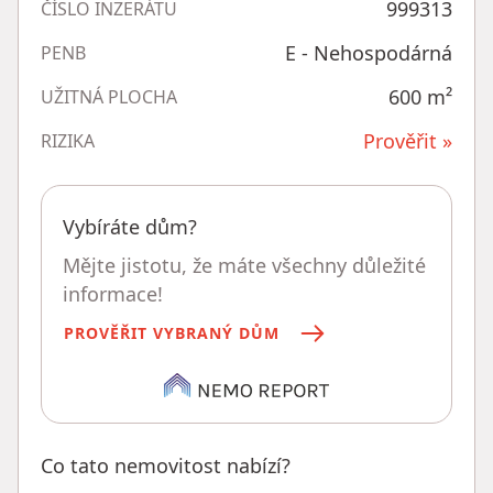
999313
ČÍSLO INZERÁTU
E - Nehospodárná
PENB
600
m²
UŽITNÁ PLOCHA
Prověřit »
RIZIKA
Vybíráte dům?
Mějte jistotu, že máte všechny důležité
informace!
PROVĚŘIT VYBRANÝ DŮM
Co tato nemovitost nabízí?