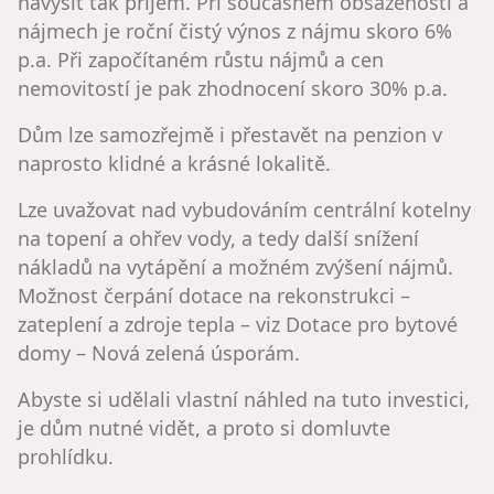
navýšit tak příjem. Při současném obsazenosti a
nájmech je roční čistý výnos z nájmu skoro 6%
p.a. Při započítaném růstu nájmů a cen
nemovitostí je pak zhodnocení skoro 30% p.a.
Dům lze samozřejmě i přestavět na penzion v
naprosto klidné a krásné lokalitě.
Lze uvažovat nad vybudováním centrální kotelny
na topení a ohřev vody, a tedy další snížení
nákladů na vytápění a možném zvýšení nájmů.
Možnost čerpání dotace na rekonstrukci –
zateplení a zdroje tepla – viz Dotace pro bytové
domy – Nová zelená úsporám.
Abyste si udělali vlastní náhled na tuto investici,
je dům nutné vidět, a proto si domluvte
prohlídku.