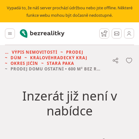
Vypadá to, že náš server prochází údržbou nebo jste offline. Některé
funkce webu mohou být dočasně nedostupné.
Bezrealitky
Hlavní menu
Hlídací pes
Zprávy
VÝPIS NEMOVITOSTÍ
PRODEJ
DŮM
KRÁLOVÉHRADECKÝ KRAJ
OKRES JIČÍN
STARÁ PAKA
PRODEJ DOMU
OSTATNÍ • 600 M² BEZ REALITKY
Inzerát již není v
nabídce