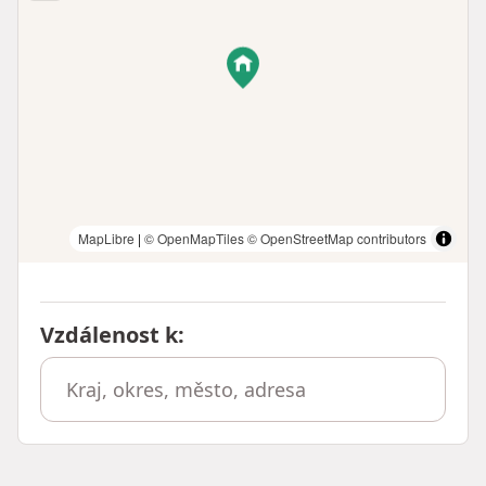
MapLibre
|
© OpenMapTiles
© OpenStreetMap contributors
Vzdálenost k
: