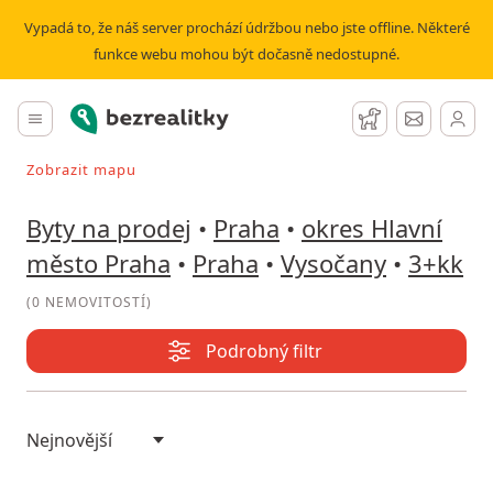
Prodej bytu 3+kk Vysočany | Bezrealitky
Vypadá to, že náš server prochází údržbou nebo jste offline. Některé
funkce webu mohou být dočasně nedostupné.
Bezrealitky
Hlavní menu
Hlídací pes
Zprávy
Zobrazit mapu
Vyhledávat při pohybu v mapě
Byty na prodej
•
Praha
•
okres Hlavní
město Praha
•
Praha
•
Vysočany
•
3+kk
(
0 NEMOVITOSTÍ
)
Podrobný filtr