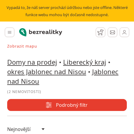
Prodej domu Jablonec nad Nisou | Bezrealitky
Vypadá to, že náš server prochází údržbou nebo jste offline. Některé
funkce webu mohou být dočasně nedostupné.
Bezrealitky
Hlavní menu
Hlídací pes
Zprávy
Zobrazit mapu
Vyhledávat při pohybu v mapě
Domy na prodej
•
Liberecký kraj
•
okres Jablonec nad Nisou
•
Jablonec
nad Nisou
(
2 NEMOVITOSTI
)
Podrobný filtr