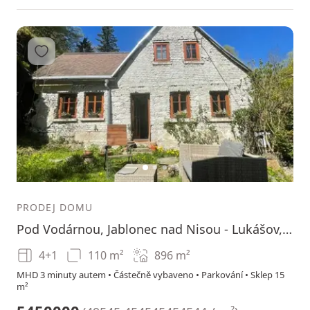
Přidat do oblíbených
1
2
3
PRODEJ DOMU
Pod Vodárnou, Jablonec nad Nisou - Lukášov, Liberecký kraj
4+1
110 m²
896
m²
MHD 3 minuty autem • Částečně vybaveno • Parkování • Sklep 15
m²