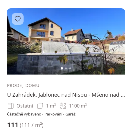
Přidat do oblíbených
1
2
3
PRODEJ DOMU
U Zahrádek, Jablonec nad Nisou - Mšeno nad Nisou, Liberecký kraj
Ostatní
1 m²
1100
m²
Částečně vybaveno • Parkování • Garáž
111
(
111 / m²
)