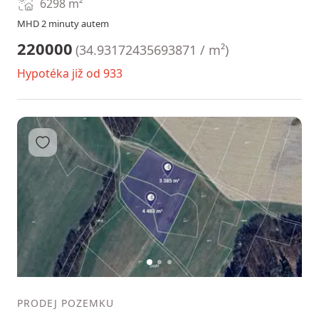
6298
m²
MHD 2 minuty autem
220000
(
34.93172435693871 / m²
)
Hypotéka již od 933
Přidat do oblíbených
1
2
3
PRODEJ POZEMKU