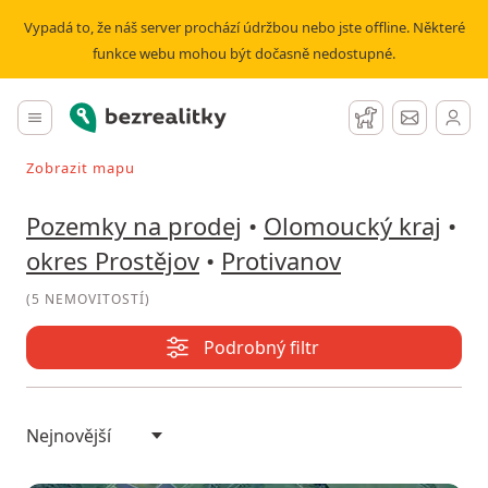
Prodej pozemku Protivanov | Bezrealitky
Vypadá to, že náš server prochází údržbou nebo jste offline. Některé
funkce webu mohou být dočasně nedostupné.
Bezrealitky
Hlavní menu
Hlídací pes
Zprávy
Zobrazit mapu
Vyhledávat při pohybu v mapě
Pozemky na prodej
•
Olomoucký kraj
•
okres Prostějov
•
Protivanov
(
5 NEMOVITOSTÍ
)
Podrobný filtr