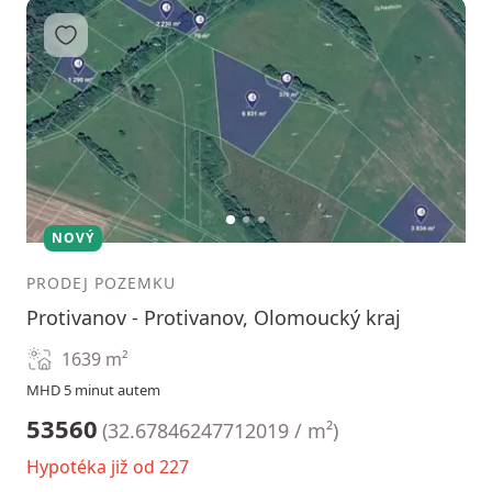
Přidat do oblíbených
1
2
3
NOVÝ
PRODEJ POZEMKU
Protivanov - Protivanov, Olomoucký kraj
1639
m²
MHD 5 minut autem
53560
(
32.67846247712019 / m²
)
Hypotéka již od 227