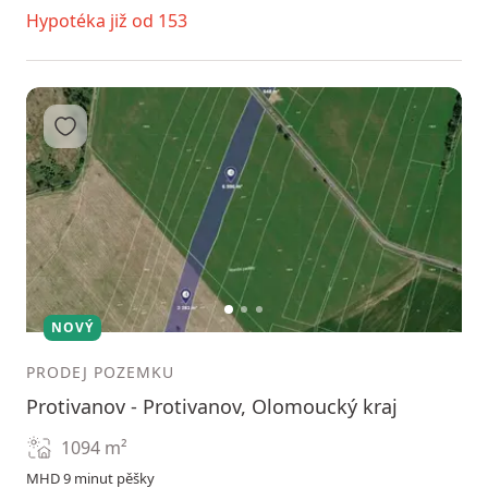
Hypotéka již od 153
Přidat do oblíbených
1
2
3
NOVÝ
PRODEJ POZEMKU
Protivanov - Protivanov, Olomoucký kraj
1094
m²
MHD 9 minut pěšky