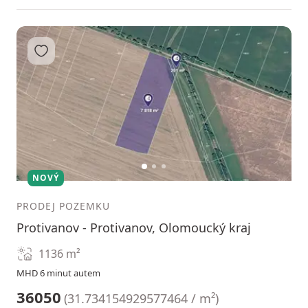
Přidat do oblíbených
1
2
3
NOVÝ
PRODEJ POZEMKU
Protivanov - Protivanov, Olomoucký kraj
1136
m²
MHD 6 minut autem
36050
(
31.734154929577464 / m²
)