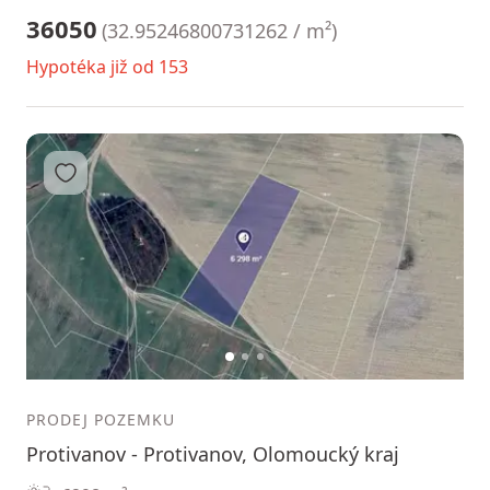
36050
(
32.95246800731262 / m²
)
Hypotéka již od 153
Přidat do oblíbených
1
2
3
PRODEJ POZEMKU
Protivanov - Protivanov, Olomoucký kraj