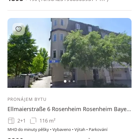
Přidat do oblíbených
1
2
3
PRONÁJEM BYTU
Ellmaierstraße 6 Rosenheim Rosenheim Bayern 83022
2+1
116 m²
MHD do minuty pěšky • Vybaveno • Výtah • Parkování