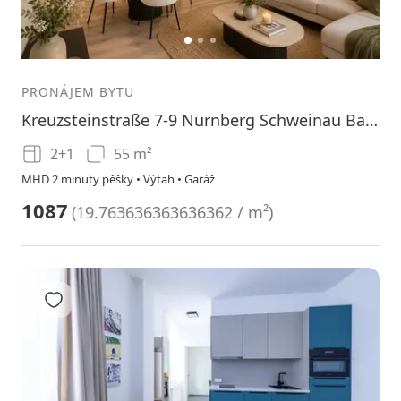
1
2
3
PRONÁJEM BYTU
Kreuzsteinstraße 7-9 Nürnberg Schweinau Bayern 90439
2+1
55 m²
MHD 2 minuty pěšky • Výtah • Garáž
1087
(
19.763636363636362 / m²
)
Přidat do oblíbených