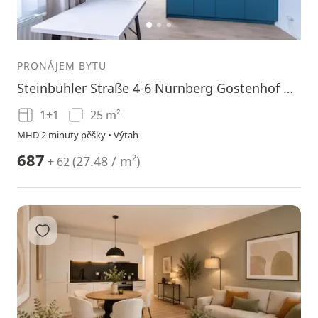
1
2
3
PRONÁJEM BYTU
Steinbühler Straße 4-6 Nürnberg Gostenhof Bayern 90443
1+1
25 m²
MHD 2 minuty pěšky • Výtah
687
(
27.48 / m²
)
+ 62
Přidat do oblíbených