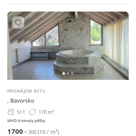
Přidat do oblíbených
1
2
3
PRONÁJEM BYTU
, Bavorsko
5+1
170 m²
MHD 4 minuty pěšky
1700
(
10 / m²
)
+ 300