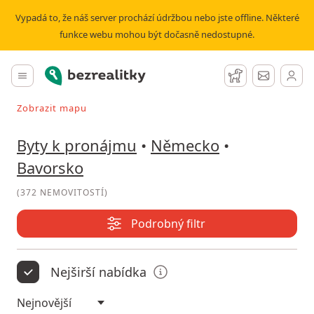
Pronájem bytu Bavorsko - stránka č. 23 | Bezrealitky
Vypadá to, že náš server prochází údržbou nebo jste offline. Některé
funkce webu mohou být dočasně nedostupné.
Bezrealitky
Hlavní menu
Hlídací pes
Zprávy
Zobrazit mapu
Vyhledávat při pohybu v mapě
Byty k pronájmu
•
Německo
•
Bavorsko
(
372 NEMOVITOSTÍ
)
Podrobný filtr
Nejširší nabídka