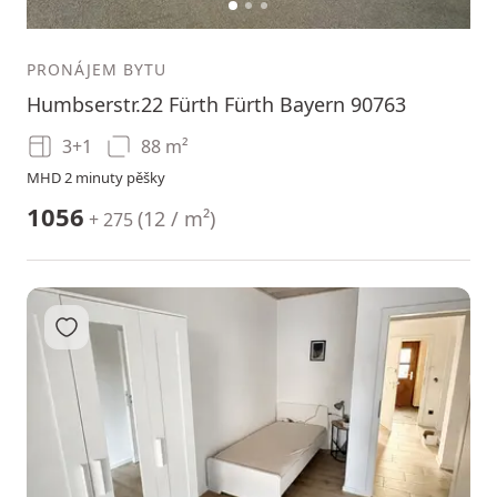
1
2
3
PRONÁJEM BYTU
Humbserstr.22 Fürth Fürth Bayern 90763
3+1
88 m²
MHD 2 minuty pěšky
1056
(
12 / m²
)
+ 275
Přidat do oblíbených