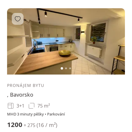
Přidat do oblíbených
1
2
3
PRONÁJEM BYTU
, Bavorsko
3+1
75 m²
MHD 3 minuty pěšky • Parkování
1200
(
16 / m²
)
+ 275