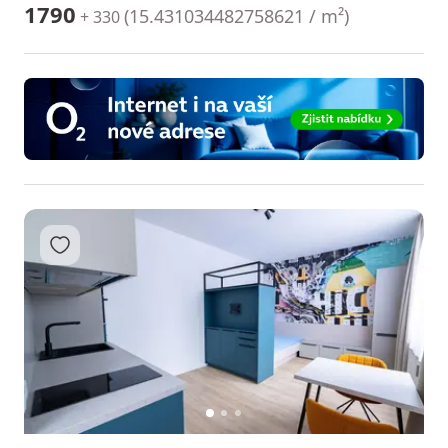
1790
(
15.431034482758621 / m²
)
+ 330
Přidat do oblíbených
1
2
3