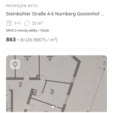
PRONÁJEM BYTU
Steinbühler Straße 4-6 Nürnberg Gostenhof Bayern 90443
1+1
32 m²
MHD 2 minuty pěšky • Výtah
863
(
26.96875 / m²
)
+ 80
Přidat do oblíbených
1
2
3