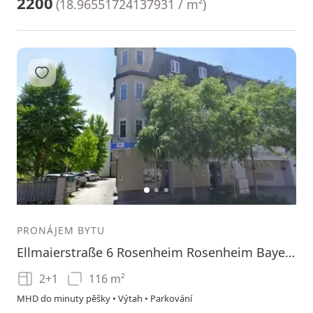
2200
(
18.96551724137931 / m²
)
Přidat do oblíbených
1
2
3
PRONÁJEM BYTU
Ellmaierstraße 6 Rosenheim Rosenheim Bayern 83022
2+1
116 m²
MHD do minuty pěšky • Výtah • Parkování