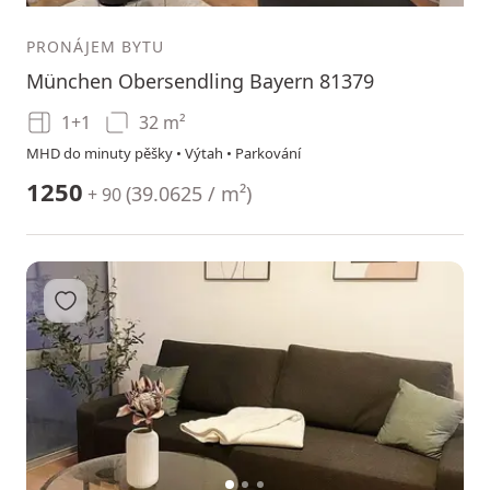
PRONÁJEM BYTU
München Obersendling Bayern 81379
1+1
32 m²
MHD do minuty pěšky • Výtah • Parkování
1250
(
39.0625 / m²
)
+ 90
Přidat do oblíbených