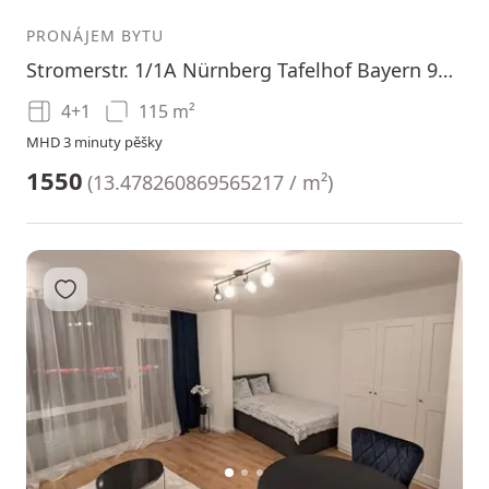
PRONÁJEM BYTU
Stromerstr. 1/1A Nürnberg Tafelhof Bayern 90443
4+1
115 m²
MHD 3 minuty pěšky
1550
(
13.478260869565217 / m²
)
Přidat do oblíbených
1
2
3