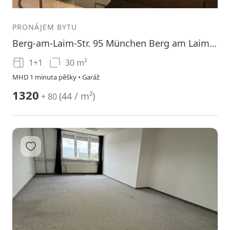
1
2
3
PRONÁJEM BYTU
Berg-am-Laim-Str. 95 München Berg am Laim Bayern 81673
1+1
30 m²
MHD 1 minuta pěšky • Garáž
1320
(
44 / m²
)
+ 80
Přidat do oblíbených