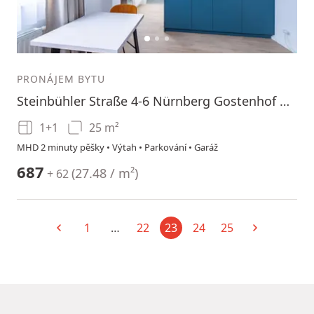
1
2
3
PRONÁJEM BYTU
Steinbühler Straße 4-6 Nürnberg Gostenhof Bayern 90443
1+1
25 m²
MHD 2 minuty pěšky • Výtah • Parkování • Garáž
687
(
27.48 / m²
)
+ 62
1
…
22
23
24
25
Předchozí
Aktuální
Další
UPRAVIT HLEDÁNÍ
MapLibre
|
© OpenMapTiles
© OpenStreetMap contributors