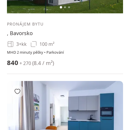
1
2
3
PRONÁJEM BYTU
, Bavorsko
3+kk
100 m²
MHD 2 minuty pěšky • Parkování
840
(
8.4 / m²
)
+ 270
Přidat do oblíbených