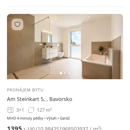
Přidat do oblíbených
1
2
3
PRONÁJEM BYTU
Am Steinkart 5, , Bavorsko
3+1
127 m²
MHD 4 minuty pěšky • Výtah • Garáž
1395
(
10.984251968503937 / m²
)
+ 190