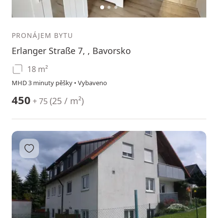
1
2
3
PRONÁJEM BYTU
Erlanger Straße 7, , Bavorsko
18 m²
MHD 3 minuty pěšky • Vybaveno
450
(
25 / m²
)
+ 75
Přidat do oblíbených