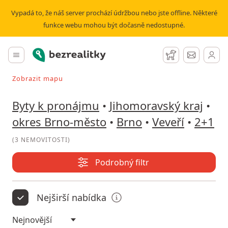
Pronájem bytu 2+1 Veveří | Bezrealitky
Vypadá to, že náš server prochází údržbou nebo jste offline. Některé
funkce webu mohou být dočasně nedostupné.
Bezrealitky
Hlavní menu
Hlídací pes
Zprávy
Zobrazit mapu
Vyhledávat při pohybu v mapě
Byty k pronájmu
•
Jihomoravský kraj
•
okres Brno-město
•
Brno
•
Veveří
•
2+1
(
3 NEMOVITOSTI
)
Podrobný filtr
Nejširší nabídka