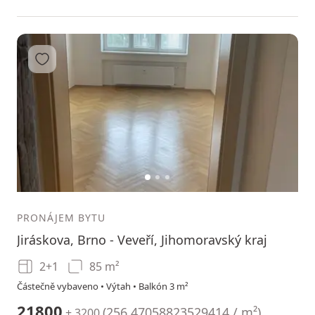
Přidat do oblíbených
1
2
3
PRONÁJEM BYTU
Jiráskova, Brno - Veveří, Jihomoravský kraj
2+1
85 m²
Částečně vybaveno • Výtah • Balkón 3 m²
21800
(
256.47058823529414 / m²
)
+ 3200