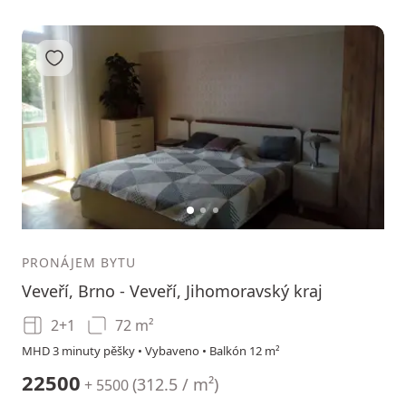
Přidat do oblíbených
1
2
3
PRONÁJEM BYTU
Veveří, Brno - Veveří, Jihomoravský kraj
2+1
72 m²
MHD 3 minuty pěšky • Vybaveno • Balkón 12 m²
22500
(
312.5 / m²
)
+ 5500