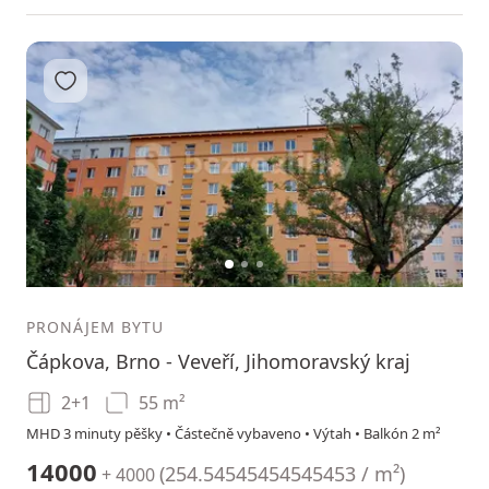
Přidat do oblíbených
1
2
3
PRONÁJEM BYTU
Čápkova, Brno - Veveří, Jihomoravský kraj
2+1
55 m²
MHD 3 minuty pěšky • Částečně vybaveno • Výtah • Balkón 2 m²
14000
(
254.54545454545453 / m²
)
+ 4000