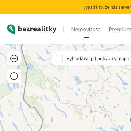
Pronájem bytu Darmstadt | Bezrealitky
Vypadá to, že náš serve
Bezrealitky
Nemovitosti
Premium 
Přibližít
Vyhledávat při pohybu v mapě
Oddálit