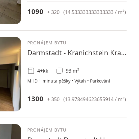
1090
+ 320
(
14.533333333333333 / m²
)
PRONÁJEM BYTU
Darmstadt - Kranichstein Kranichstein Hessen 64289
4+kk
93 m²
MHD 1 minuta pěšky • Výtah • Parkování
1300
+ 350
(
13.978494623655914 / m²
)
PRONÁJEM BYTU