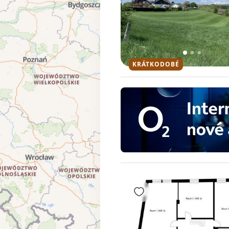
1
2
3
KRÁTKODOBÉ
Přidat do oblíbených