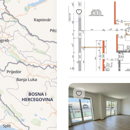
Přidat do oblíbených
1
2
3
Přidat do oblíbených