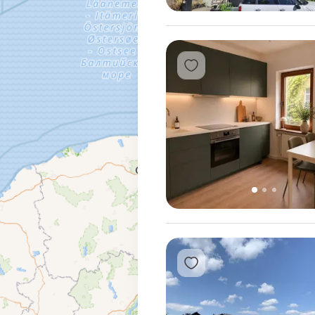
1
Přidat do oblíbených
1
2
3
Přidat do oblíbených