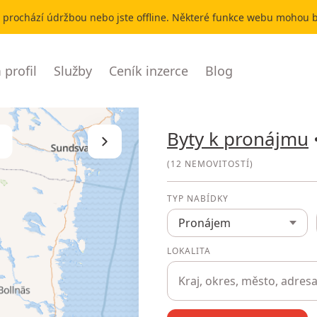
r prochází údržbou nebo jste offline. Některé funkce webu mohou
profil
Služby
Ceník inzerce
Blog
Byty k pronájmu
Skrýt seznam
(
12 NEMOVITOSTÍ
)
TYP NABÍDKY
Pronájem
LOKALITA