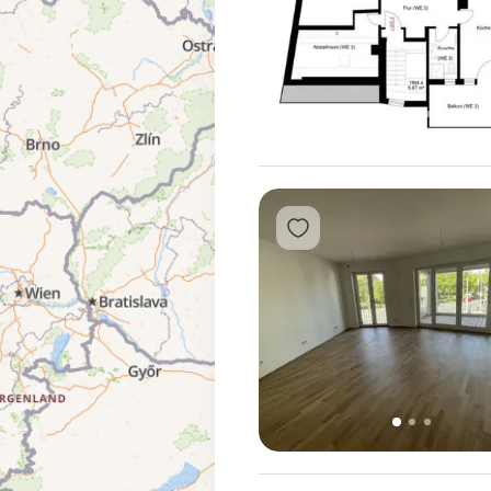
1
2
3
Přidat do oblíbených
1
2
3