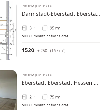
PRONÁJEM BYTU
Darmstadt-Eberstadt Eberstadt Hessen 64297
3+1
95 m²
MHD 1 minuta pěšky • Garáž
1520
+ 250
(
16 / m²
)
PRONÁJEM BYTU
Eberstadt Eberstadt Hessen 64297
2+1
75 m²
MHD 1 minuta pěšky • Garáž