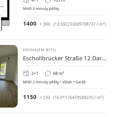
4+1
103 m²
MHD 2 minuty pěšky
1400
+ 300
(
13.592233009708737 / m²
)
PRONÁJEM BYTU
Eschollbrücker Straße 12 Darmstadt Darmstadt Hessen 64283
2+1
68 m²
MHD 2 minuty pěšky • Výtah • Garáž
1150
+ 230
(
16.91176470588235 / m²
)