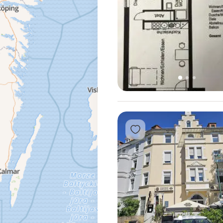
1
2
3
Přidat do oblíbených
2
3