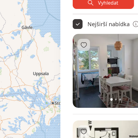
Vyhledat
Nejširší nabídka
Přidat do oblíbených
1
2
3
Přidat do oblíbených