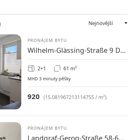
PRONÁJEM BYTU
Wilhelm-Glässing-Straße 9 Darmstadt Darmstadt Hessen 64283
2+1
61 m²
MHD 3 minuty pěšky
920
(
15.081967213114755 / m²
)
PRONÁJEM BYTU
Landgraf-Gerog-Straße 58-60 Darmstadt Darmstadt Hessen 64283