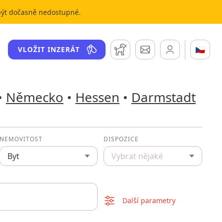
 být dočasně nedostupné.
Hlídací pes
Zprávy
🇨🇿
VLOŽIT INZERÁT
•
Německo
•
Hessen
•
Darmstadt
NEMOVITOST
DISPOZICE
Byt
Vybrat nějaké
Další parametry