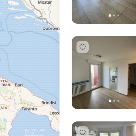
1
2
3
Přidat do oblíbených
1
2
3
Přidat do oblíbených