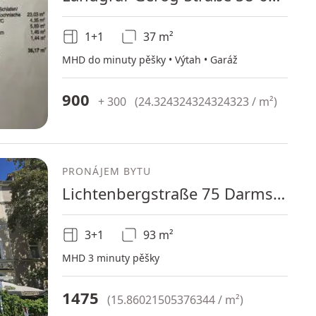
1+1
37 m²
MHD do minuty pěšky • Výtah • Garáž
900
+ 300
(
24.324324324324323 / m²
)
PRONÁJEM BYTU
Lichtenbergstraße 75 Darmstadt Darmstadt Hessen 64289
3+1
93 m²
MHD 3 minuty pěšky
1475
(
15.86021505376344 / m²
)