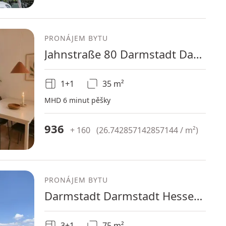
PRONÁJEM BYTU
Jahnstraße 80 Darmstadt Darmstadt Hessen 64285
1+1
35 m²
MHD 6 minut pěšky
936
+ 160
(
26.742857142857144 / m²
)
PRONÁJEM BYTU
Darmstadt Darmstadt Hessen 64285
3+1
75 m²