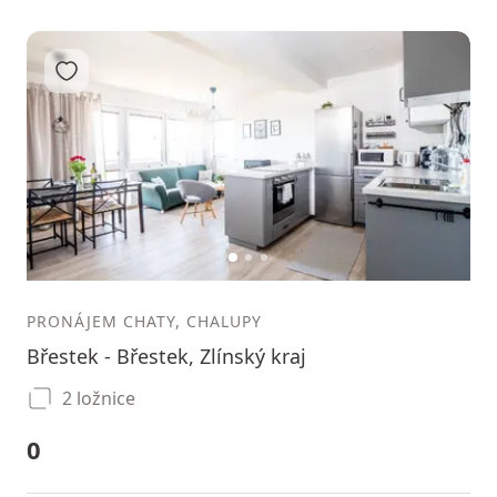
Přidat do oblíbených
1
2
3
PRONÁJEM CHATY, CHALUPY
Břestek - Břestek, Zlínský kraj
2 ložnice
0