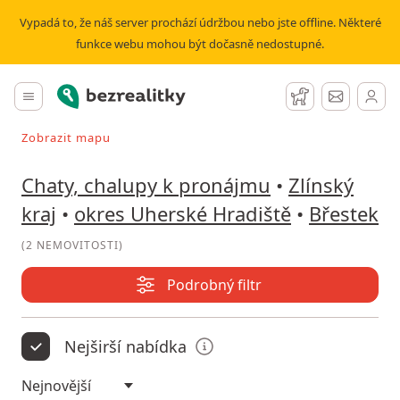
Pronájem chaty, chalupy Břestek | Bezrealitky
Vypadá to, že náš server prochází údržbou nebo jste offline. Některé
funkce webu mohou být dočasně nedostupné.
Bezrealitky
Hlavní menu
Hlídací pes
Zprávy
Zobrazit mapu
Vyhledávat při pohybu v mapě
Chaty, chalupy k pronájmu
•
Zlínský
kraj
•
okres Uherské Hradiště
•
Břestek
(
2 NEMOVITOSTI
)
Podrobný filtr
Nejširší nabídka