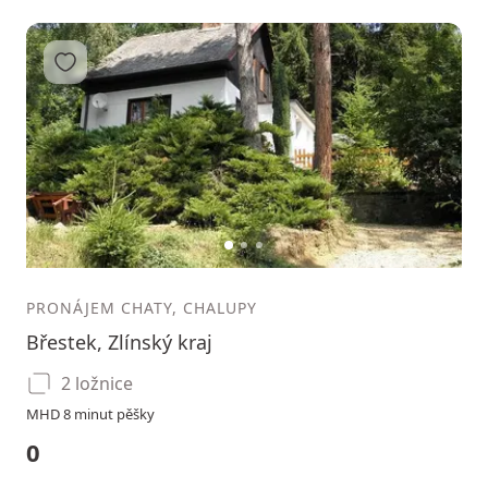
Přidat do oblíbených
1
2
3
PRONÁJEM CHATY, CHALUPY
Břestek, Zlínský kraj
2 ložnice
MHD 8 minut pěšky
0