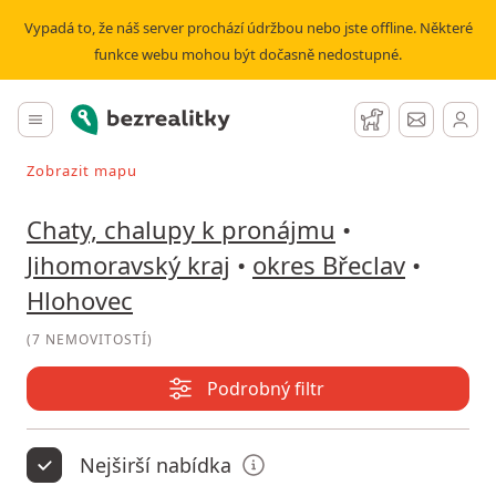
Pronájem chaty, chalupy Hlohovec | Bezrealitky
Vypadá to, že náš server prochází údržbou nebo jste offline. Některé
funkce webu mohou být dočasně nedostupné.
Bezrealitky
Hlavní menu
Hlídací pes
Zprávy
Zobrazit mapu
Vyhledávat při pohybu v mapě
Chaty, chalupy k pronájmu
•
Jihomoravský kraj
•
okres Břeclav
•
Hlohovec
(
7 NEMOVITOSTÍ
)
Podrobný filtr
Nejširší nabídka