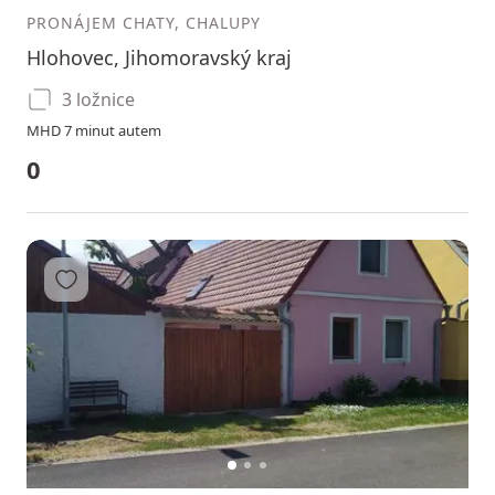
PRONÁJEM CHATY, CHALUPY
Hlohovec, Jihomoravský kraj
3 ložnice
MHD 7 minut autem
0
Přidat do oblíbených
1
2
3