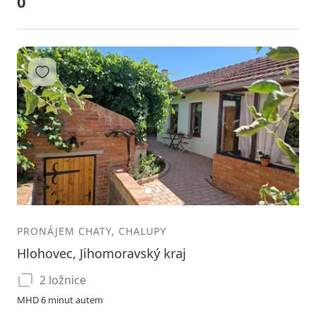
0
Přidat do oblíbených
1
2
3
PRONÁJEM CHATY, CHALUPY
Hlohovec, Jihomoravský kraj
2 ložnice
MHD 6 minut autem