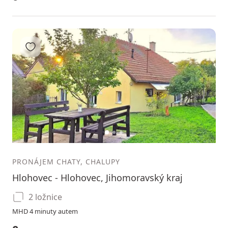
Přidat do oblíbených
1
2
3
PRONÁJEM CHATY, CHALUPY
Hlohovec - Hlohovec, Jihomoravský kraj
2 ložnice
MHD 4 minuty autem