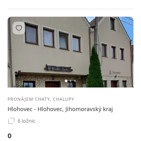
Přidat do oblíbených
1
2
3
PRONÁJEM CHATY, CHALUPY
Hlohovec - Hlohovec, Jihomoravský kraj
6 ložnic
0