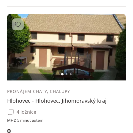
Přidat do oblíbených
1
2
3
PRONÁJEM CHATY, CHALUPY
Hlohovec - Hlohovec, Jihomoravský kraj
4 ložnice
MHD 5 minut autem
0