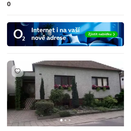
0
Přidat do oblíbených
1
2
3