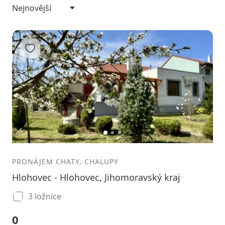
Přidat do oblíbených
1
2
3
PRONÁJEM CHATY, CHALUPY
Hlohovec - Hlohovec, Jihomoravský kraj
3 ložnice
0