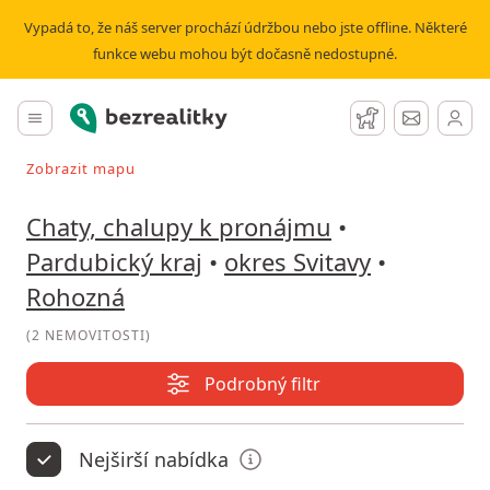
Pronájem chaty, chalupy Rohozná | Bezrealitky
Vypadá to, že náš server prochází údržbou nebo jste offline. Některé
funkce webu mohou být dočasně nedostupné.
Bezrealitky
Hlavní menu
Hlídací pes
Zprávy
Zobrazit mapu
Vyhledávat při pohybu v mapě
Chaty, chalupy k pronájmu
•
Pardubický kraj
•
okres Svitavy
•
Rohozná
(
2 NEMOVITOSTI
)
Podrobný filtr
Nejširší nabídka