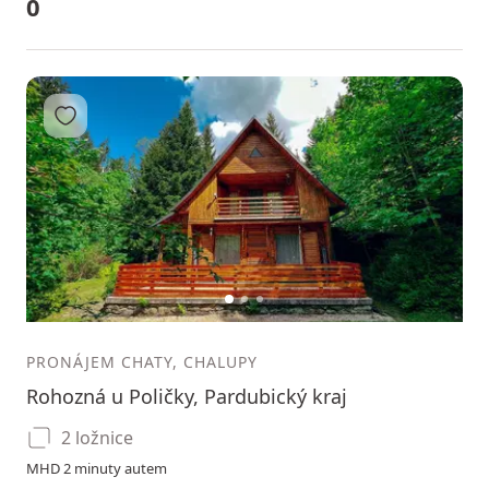
0
Přidat do oblíbených
1
2
3
PRONÁJEM CHATY, CHALUPY
Rohozná u Poličky, Pardubický kraj
2 ložnice
MHD 2 minuty autem