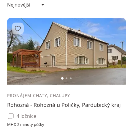
Přidat do oblíbených
1
2
3
PRONÁJEM CHATY, CHALUPY
Rohozná - Rohozná u Poličky, Pardubický kraj
4 ložnice
MHD 2 minuty pěšky