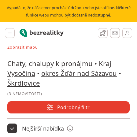
Pronájem chaty, chalupy Škrdlovice | Bezrealitky
Vypadá to, že náš server prochází údržbou nebo jste offline. Některé
funkce webu mohou být dočasně nedostupné.
Bezrealitky
Hlavní menu
Hlídací pes
Zprávy
Zobrazit mapu
Vyhledávat při pohybu v mapě
Chaty, chalupy k pronájmu
•
Kraj
Vysočina
•
okres Žďár nad Sázavou
•
Škrdlovice
(
3 NEMOVITOSTI
)
Podrobný filtr
Nejširší nabídka