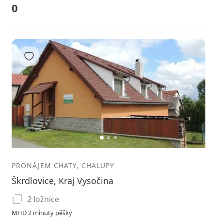
0
Přidat do oblíbených
1
2
3
PRONÁJEM CHATY, CHALUPY
Škrdlovice, Kraj Vysočina
2 ložnice
MHD 2 minuty pěšky