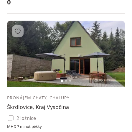
0
Přidat do oblíbených
1
2
3
PRONÁJEM CHATY, CHALUPY
Škrdlovice, Kraj Vysočina
2 ložnice
MHD 7 minut pěšky