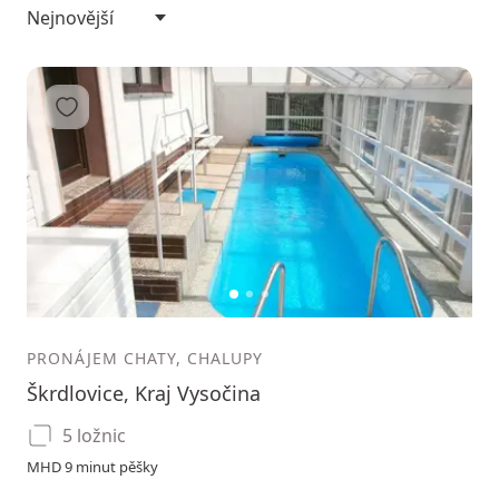
Přidat do oblíbených
1
2
3
PRONÁJEM CHATY, CHALUPY
Škrdlovice, Kraj Vysočina
5 ložnic
MHD 9 minut pěšky