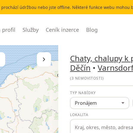
r prochází údržbou nebo jste offline. Některé funkce webu mohou
profil
Služby
Ceník inzerce
Blog
Chaty, chalupy k
Skrýt seznam
Děčín
•
Varnsdor
(
3 NEMOVITOSTI
)
TYP NABÍDKY
Pronájem
LOKALITA