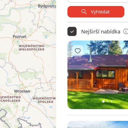
Vyhledat
Nejširší nabídka
Přidat do oblíbených
1
2
3