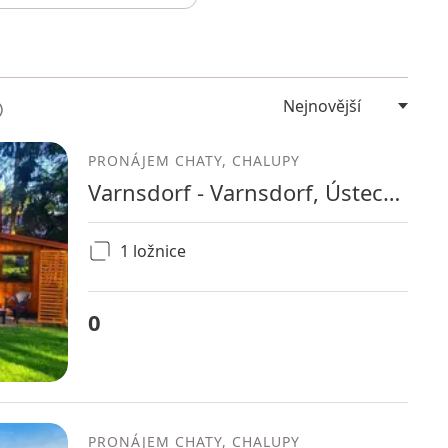
PRONÁJEM CHATY, CHALUPY
Varnsdorf - Varnsdorf, Ústecký kraj
1 ložnice
0
PRONÁJEM CHATY, CHALUPY