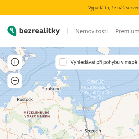
Pronájem chaty, chalupy Varnsdorf | Bezrealitky
Vypadá to, že náš serve
Bezrealitky
Nemovitosti
Premium 
Přibližít
Vyhledávat při pohybu v mapě
Oddálit