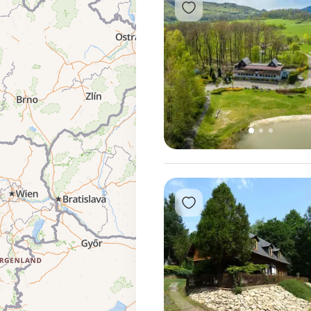
Přidat do oblíbených
1
2
3
Přidat do oblíbených