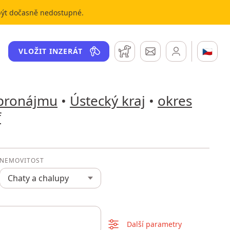
 být dočasně nedostupné.
Hlídací pes
Zprávy
🇨🇿
VLOŽIT INZERÁT
 pronájmu
•
Ústecký kraj
•
okres
f
NEMOVITOST
Chaty a chalupy
Další parametry