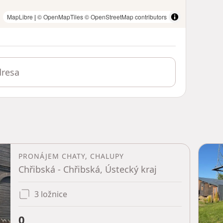
MapLibre
|
© OpenMapTiles
© OpenStreetMap contributors
PRONÁJEM CHATY, CHALUPY
Chřibská - Chřibská, Ústecký kraj
3 ložnice
0