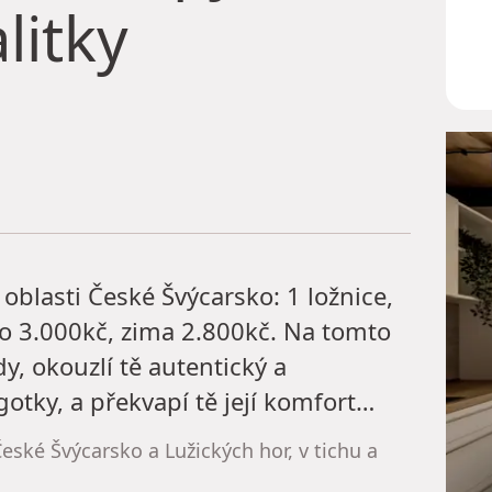
litky
oblasti České Švýcarsko: 1 ložnice,
to 3.000kč, zima 2.800kč. Na tomto
y, okouzlí tě autentický a
tky, a překvapí tě její komfort…
eské Švýcarsko a Lužických hor, v tichu a