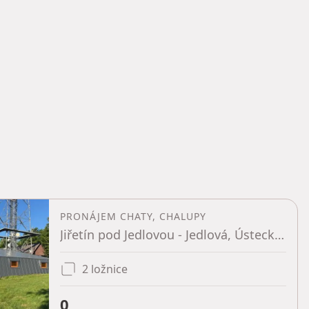
PRONÁJEM CHATY, CHALUPY
Jiřetín pod Jedlovou - Jedlová, Ústecký kraj
2 ložnice
0