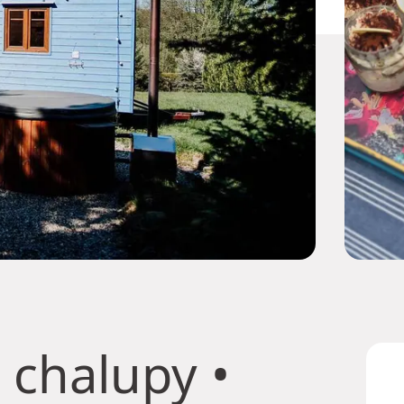
 chalupy
•