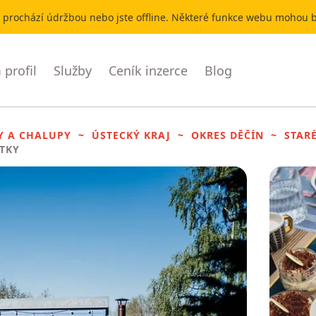
r prochází údržbou nebo jste offline. Některé funkce webu mohou
profil
Služby
Ceník inzerce
Blog
Y A CHALUPY
ÚSTECKÝ KRAJ
OKRES DĚČÍN
STAR
ITKY