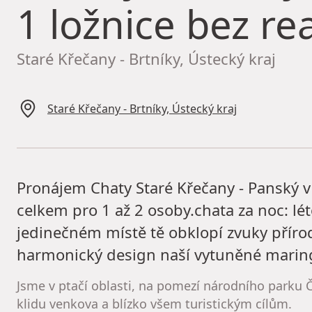
1 ložnice bez rea
Staré Křečany - Brtníky, Ústecký kraj
Staré Křečany - Brtníky, Ústecký kraj
Pronájem Chaty Staré Křečany - Panský v 
celkem pro 1 až 2 osoby.chata za noc: lé
jedinečném místě tě obklopí zvuky přírod
harmonický design naší vytuněné maringo
Jsme v ptačí oblasti, na pomezí národního parku Č
klidu venkova a blízko všem turistickým cílům.