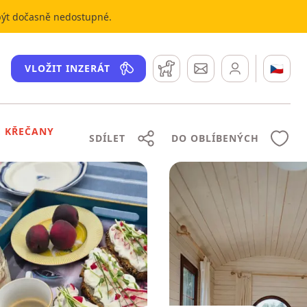
 být dočasně nedostupné.
Hlídací pes
Zprávy
🇨🇿
VLOŽIT INZERÁT
É KŘEČANY
SDÍLET
DO OBLÍBENÝCH